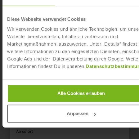
Dualer Master of Arts „Kommunikationsmanagement“
Diese Webseite verwendet Cookies
in Mönchengladbach
Wir verwenden Cookies und ähnliche Technologien, um unse
Ab sofort
Website bereitzustellen, Inhalte zu verbessern und
Marketingmaßnahmen auszuwerten. Unter „Details“ findest
Dualer Master of Arts „Sportbusiness Management“ in
weitere Informationen zu den eingesetzten Diensten, einschli
Mönchengladbach
Google Ads und der Datenverarbeitung durch Google. Weite
Ab sofort
Informationen findest Du in unseren
Datenschutzbestimmu
Dualer Bachelor of Arts „Sportbusiness Management“
in Mönchengladbach
Alle Cookies erlauben
Ab sofort
Anpassen
Dualer Master of Arts „Sportbusiness Management“ in
Tübingen
Ab sofort