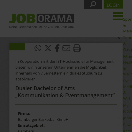
LOGIN
Spor
&
Man
Tour
&
Gast
Fitne
In Kooperation mit der IST-Hochschule für Management
Heal
bieten wir in unserem Unternehmen die Möglichkeit,
&
innerhalb von 7 Semestern ein duales Studium zu
Well
absolvieren.
Even
Medi
Dualer Bachelor of Arts
&
„Kommunikation & Eventmanagement“
Wirt
My
Jobo
Firma:
Joba
Bamberger Basketball GmbH
Bewe
Einsatzgebiet:
Bamberg
FAQ