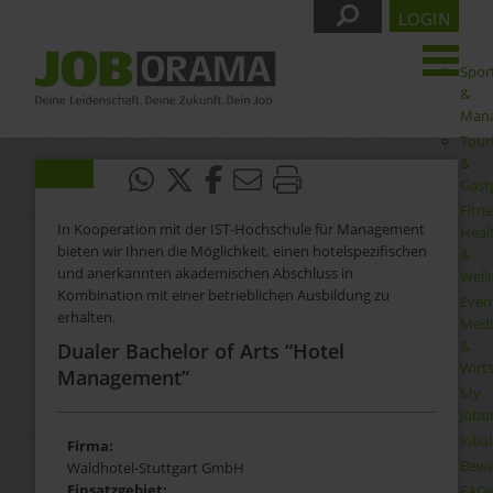
LOGIN
Spor
&
Man
Tour
&
Gast
Fitne
In Kooperation mit der IST-Hochschule für Management
Heal
bieten wir Ihnen die Möglichkeit, einen hotelspezifischen
&
und anerkannten akademischen Abschluss in
Well
Kombination mit einer betrieblichen Ausbildung zu
Even
erhalten.
Medi
&
Dualer Bachelor of Arts “Hotel
Wirt
Management”
My
Jobo
Joba
Firma:
Bewe
Waldhotel-Stuttgart GmbH
Einsatzgebiet:
FAQ