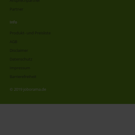
Ansprechpartner
Partner
Info
Produkt- und Preisliste
AGB
Disclaimer
Datenschutz
Impressum
Barrierefreiheit
© 2019 joborama.de