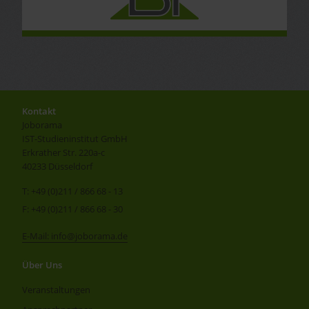
Kontakt
Joborama
IST-Studieninstitut GmbH
Erkrather Str. 220a-c
40233 Düsseldorf
T: +49 (0)211 / 866 68 - 13
F: +49 (0)211 / 866 68 - 30
E-Mail: info@joborama.de
Über Uns
Veranstaltungen