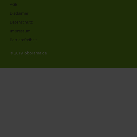
AGB
Disclaimer
Datenschutz
Impressum
Barrierefreiheit
© 2019 joborama.de