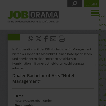
LOGIN
Spor
&
Man
Tour
&
Gast
Fitne
In Kooperation mit der IST-Hochschule für Management
Heal
bieten wir Ihnen die Möglichkeit, einen hotelspezifischen
&
und anerkannten akademischen Abschluss in
Well
Kombination mit einer betrieblichen Ausbildung zu
Even
erhalten.
Medi
&
Dualer Bachelor of Arts “Hotel
Wirt
Management”
My
Jobo
Joba
Firma:
Bewe
Hotel Wassersleben GmbH
Einsatzgebiet:
FAQ