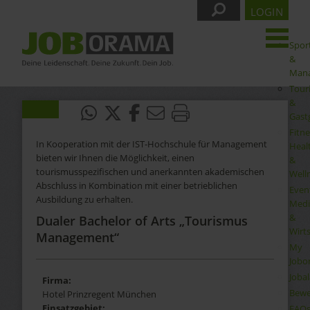
LOGIN
Spor
&
Man
Tour
&
Gast
Fitne
In Kooperation mit der IST-Hochschule für Management
Heal
bieten wir Ihnen die Möglichkeit, einen
&
tourismusspezifischen und anerkannten akademischen
Well
Abschluss in Kombination mit einer betrieblichen
Even
Ausbildung zu erhalten.
Medi
&
Dualer Bachelor of Arts „Tourismus
Wirt
Management“
My
Jobo
Joba
Firma:
Bewe
Hotel Prinzregent München
Einsatzgebiet:
FAQ