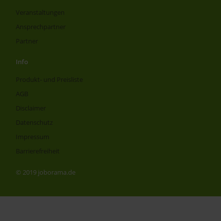
Veranstaltungen
Ansprechpartner
Partner
Info
Produkt- und Preisliste
AGB
Disclaimer
Datenschutz
Impressum
Barrierefreiheit
© 2019 joborama.de