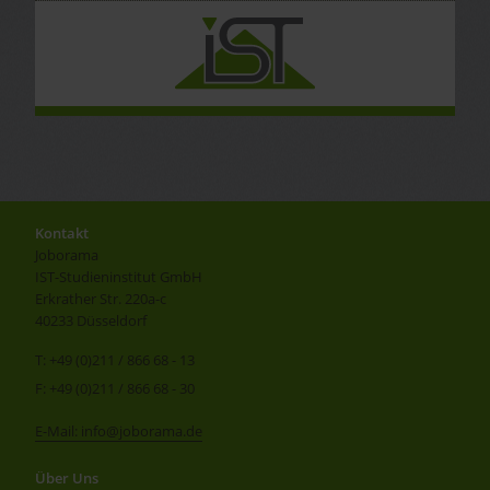
Kontakt
Joborama
IST-Studieninstitut GmbH
Erkrather Str. 220a-c
40233 Düsseldorf
T: +49 (0)211 / 866 68 - 13
F: +49 (0)211 / 866 68 - 30
E-Mail: info@joborama.de
Über Uns