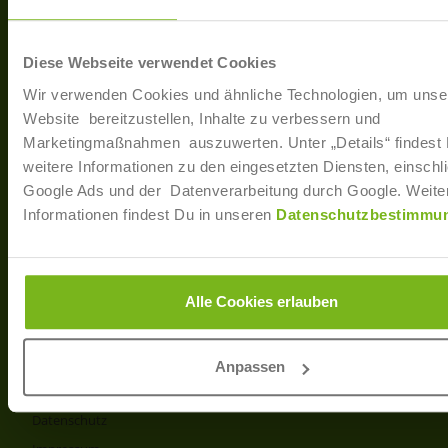
40233 Düsseldorf
Arbe
Regis
T: +49 (0)211 / 866 68 - 13
Diese Webseite verwendet Cookies
F: +49 (0)211 / 866 68 - 30
Wir verwenden Cookies und ähnliche Technologien, um unse
E-Mail: info@joborama.de
Website bereitzustellen, Inhalte zu verbessern und
Marketingmaßnahmen auszuwerten. Unter „Details“ findest
Über Uns
weitere Informationen zu den eingesetzten Diensten, einschli
Google Ads und der Datenverarbeitung durch Google. Weite
Veranstaltungen
Informationen findest Du in unseren
Datenschutzbestimmu
Ansprechpartner
Partner
Info
Alle Cookies erlauben
Produkt- und Preisliste
AGB
Anpassen
Disclaimer
Datenschutz