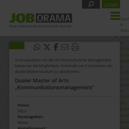
LOGIN
Spor
&
Man
Tour
&
Gast
Fitne
In Kooperation mit der IST-Hochschule für Management
Heal
bieten wir die Möglichkeit, innerhalb von 5 Semestern ein
&
duales Masterstudium zu absolvieren.
Well
Even
Dualer Master of Arts
Medi
„Kommunikationsmanagement“
&
Wirt
My
Firma:
Jobo
DEL2
Joba
Einsatzgebiet:
Bewe
Neuss
Anstellungsart:
FAQ