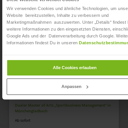
Wir verwenden Cookies und ähnliche Technologien, um unse
Dualer Bachelor of Arts „Sportbusiness Management“
Website bereitzustellen, Inhalte zu verbessern und
in Köln
Marketingmaßnahmen auszuwerten. Unter „Details“ findest
Ab sofort
weitere Informationen zu den eingesetzten Diensten, einschli
Google Ads und der Datenverarbeitung durch Google. Weite
Informationen findest Du in unseren
Datenschutzbestimmu
Dualer Bachelor of Arts „Kommunikation &
Medienmanagement“ in Mönchengladbach
Ab sofort
Alle Cookies erlauben
Dualer Master of Arts „Kommunikationsmanagement“
in Mönchengladbach
Anpassen
Ab sofort
Dualer Master of Arts „Sportbusiness Management“ in
Mönchengladbach
Ab sofort