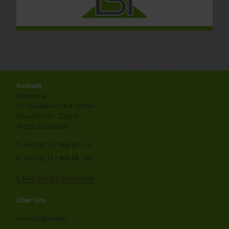
Kontakt
Joborama
IST-Studieninstitut GmbH
Erkrather Str. 220a-c
40233 Düsseldorf
T: +49 (0)211 / 866 68 - 13
F: +49 (0)211 / 866 68 - 30
E-Mail: info@joborama.de
Über Uns
Veranstaltungen