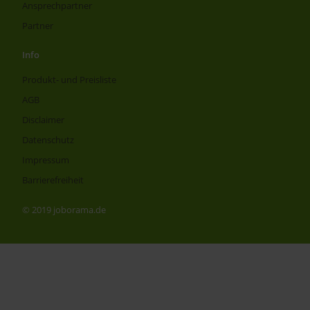
Ansprechpartner
Partner
Info
Produkt- und Preisliste
AGB
Disclaimer
Datenschutz
Impressum
Barrierefreiheit
© 2019 joborama.de