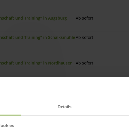
enschaft und Training“ in Augsburg
Ab sofort
enschaft und Training“ in Schalksmühle
Ab sofort
enschaft und Training“ in Nordhausen
Ab sofort
enschaft und Training“ in Lengede
Ab sofort
nschaft und Training“ in Wunstorf
Ab sofort
Details
nschaft und Training“ in Soest
Ab sofort
Cookies