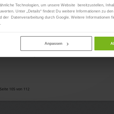
hnliche Technologien, um unsere Website bereitzustellen, Inha
ssenschaft und Fitnessökonomie“ in
Ab sofort
ten. Unter „Details“ findest Du weitere Informationen zu den 
d der Datenverarbeitung durch Google. Weitere Informationen fi
.
ssenschaft und Fitnessökonomie“ in
Ab sofort
Anpassen
A
nschaft und Training“ in Dorsten
Ab sofort
Seite 105 von 112