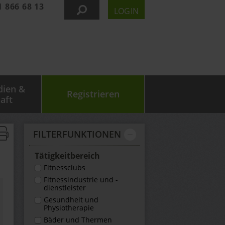
1 866 68 13
LOGIN
dien &
Registrieren
aft
FILTER­FUNKTIONEN
Tätigkeit­bereich
Fitnessclubs
Fitnessindustrie und -
dienstleister
Gesundheit und
Physiotherapie
Bäder und Thermen