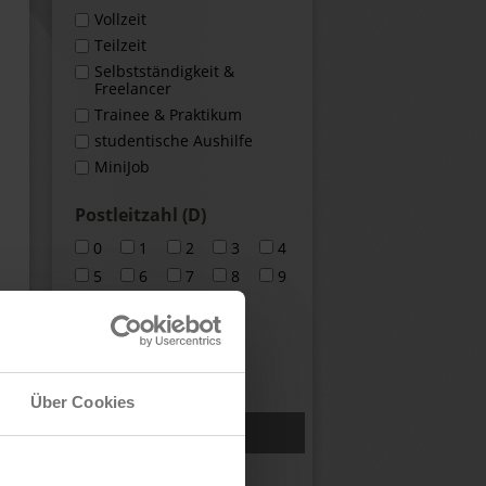
Vollzeit
Teilzeit
Selbstständigkeit &
Freelancer
Trainee & Praktikum
studentische Aushilfe
MiniJob
Postleitzahl (D)
0
1
2
3
4
5
6
7
8
9
deutschlandweit
europaweit
weltweit
Über Cookies
X Filter zurücksetzen