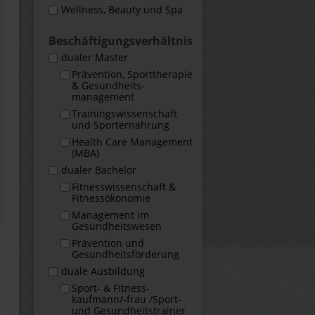
Wellness, Beauty und Spa
Beschäftigungs­verhältnis
dualer Master
Prävention, Sporttherapie
& Gesundheits­
management
Trainingswissenschaft
und Sporternährung
Health Care Management
(MBA)
dualer Bachelor
Fitness­wissenschaft &
Fitness­ökonomie
Management im
Gesundheits­wesen
Prävention und
Gesundheitsförderung
duale Ausbildung
Sport- & Fitness­
kaufmann/-frau /Sport-
und Gesundheits­trainer