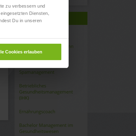
lte zu verbessern und
eingesetzten Diensten,
QUALIFIKATIONEN
ndest Du in unseren
Fitnessfachwirt:in (IHK)
Sport- & Fitnesskaufmann
lle Cookies erlauben
(IHK)
Wellness- und
Spamanagement
Betriebliches
Gesundheitsmanagement
(IHK)
Ernährungscoach
Bachelor Management im
Gesundheitswesen