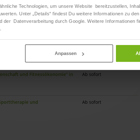
hnliche Technologien, um unsere Website bereitzustellen, Inha
ten. Unter „Details“ findest Du weitere Informationen zu den 
mann:frau / Sport- und
Ab sofort
d der Datenverarbeitung durch Google. Weitere Informationen fi
gen
.
ssenschaft und Fitnessökonomie“ in
Ab sofort
Anpassen
A
ssenschaft und Fitnessökonomie“ in
Ab sofort
 Sporttherapie und
Ab sofort