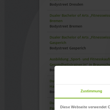
Bodystreet Dresden
Dualer Bachelor of Arts „Fitnesswi
Bremen
Bodystreet Bremen
Dualer Bachelor of Arts „Fitnesswi
Gasperich
Bodystreet Gasperich
Ausbildung „Sport- und Fitnesskauf
Gesundheitstrainer:in“ in Braunsch
Bodystreet Braunschweig Leonhards
Dualer Bachelor of Arts „Fitnesswi
Hannover
Zustimmung
Bodystreet Hannover Celler Str.
Dualer Bachelor of Arts „Fitnesswi
Diese Webseite verwendet 
Penzberg