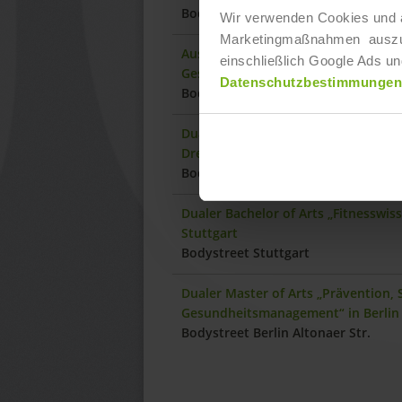
Bodystreet Penzberg
Wir verwenden Cookies und ä
Marketingmaßnahmen auszuwer
Ausbildung „Sport- und Fitnesskauf
einschließlich Google Ads un
Gesundheitstrainer:in“ in Sindelfin
Datenschutzbestimmungen
Bodystreet Sindelfingen
Dualer Bachelor of Arts „Fitnesswi
Dresden
Bodystreet Dresden
Dualer Bachelor of Arts „Fitnesswi
Stuttgart
Bodystreet Stuttgart
Dualer Master of Arts „Prävention,
Gesundheitsmanagement“ in Berlin
Bodystreet Berlin Altonaer Str.