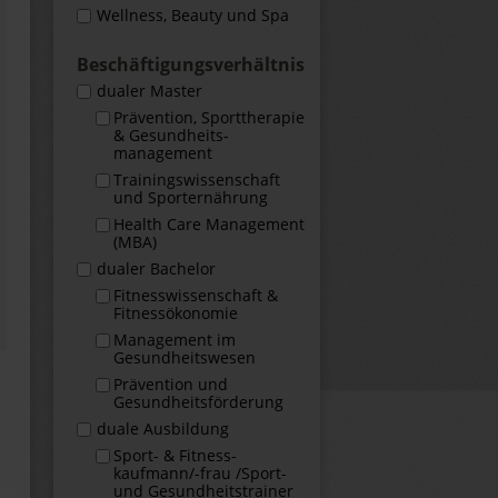
Wellness, Beauty und Spa
Beschäftigungs­verhältnis
dualer Master
Prävention, Sporttherapie
& Gesundheits­
management
Trainingswissenschaft
und Sporternährung
Health Care Management
(MBA)
dualer Bachelor
Fitness­wissenschaft &
Fitness­ökonomie
Management im
Gesundheits­wesen
Prävention und
Gesundheitsförderung
duale Ausbildung
Sport- & Fitness­
kaufmann/-frau /Sport-
und Gesundheits­trainer