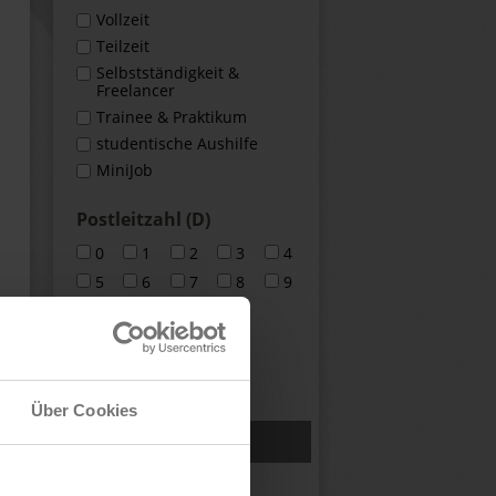
Vollzeit
Teilzeit
Selbstständigkeit &
Freelancer
Trainee & Praktikum
studentische Aushilfe
MiniJob
Postleitzahl (D)
0
1
2
3
4
5
6
7
8
9
deutschlandweit
europaweit
weltweit
Über Cookies
X Filter zurücksetzen