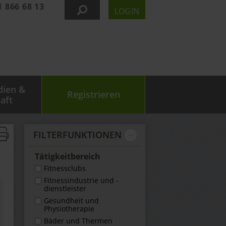
1 866 68 13
LOGIN
dien &
Registrieren
aft
FILTER­FUNKTIONEN
Tätigkeit­bereich
Fitnessclubs
Fitnessindustrie und -
dienstleister
Gesundheit und
Physiotherapie
Bäder und Thermen