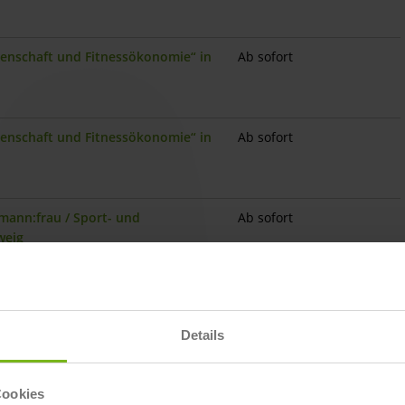
ssenschaft und Fitnessökonomie“ in
Ab sofort
ssenschaft und Fitnessökonomie“ in
Ab sofort
mann:frau / Sport- und
Ab sofort
weig
tr.
ssenschaft und Fitnessökonomie“ in
Ab sofort
Details
ssenschaft und Fitnessökonomie“ in
Ab sofort
Cookies