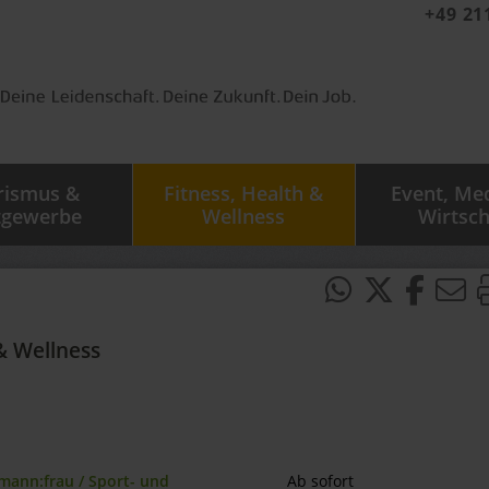
+49 21
rismus &
Fitness, Health &
Event, Me
tgewerbe
Wellness
Wirtsch
& Wellness
mann:frau / Sport- und
Ab sofort