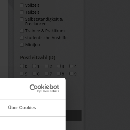
Vollzeit
Teilzeit
Selbstständigkeit &
Freelancer
Trainee & Praktikum
studentische Aushilfe
MiniJob
Postleitzahl (D)
0
1
2
3
4
5
6
7
8
9
deutschlandweit
europaweit
weltweit
Über Cookies
X Filter zurücksetzen