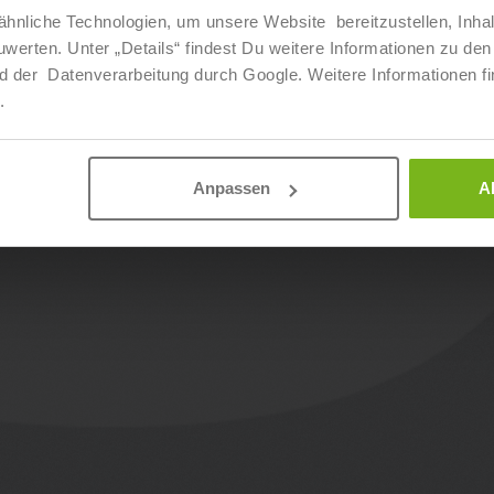
hnliche Technologien, um unsere Website bereitzustellen, Inha
ten. Unter „Details“ findest Du weitere Informationen zu den 
Seite 19 von 24
d der Datenverarbeitung durch Google. Weitere Informationen fi
.
Anpassen
A