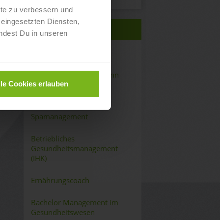
lte zu verbessern und
eingesetzten Diensten,
QUALIFIKATIONEN
ndest Du in unseren
Fitnessfachwirt:in (IHK)
Sport- & Fitnesskaufmann
lle Cookies erlauben
(IHK)
Wellness- und
Spamanagement
Betriebliches
Gesundheitsmanagement
(IHK)
Ernährungscoach
Bachelor Management im
Gesundheitswesen