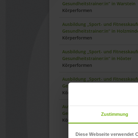
Gesundheitstrainer:in“ in Warstein
Körperformen
Ausbildung „Sport- und Fitnesskauf
Gesundheitstrainer:in“ in Holzmind
Körperformen
Ausbildung „Sport- und Fitnesskauf
Gesundheitstrainer:in“ in Höxter
Körperformen
Ausbildung „Sport- und Fitnesskauf
Gesundheitstrainer:in“ in Leipzig Go
Körperformen
Ausbildung „Sport- und Fitnesskauf
Gesundheitstrainer:in“ in Gotha
Zustimmung
Körperformen
Diese Webseite verwendet 