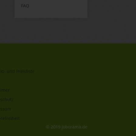
FAQ
kt- und Preisliste
aimer
schutz
essum
refreiheit
© 2019 joborama.de