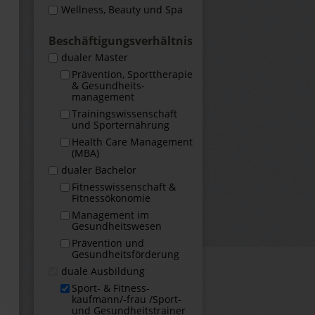
Wellness, Beauty und Spa
Beschäftigungs­verhältnis
dualer Master
Prävention, Sporttherapie
& Gesundheits­
management
Trainingswissenschaft
und Sporternährung
Health Care Management
(MBA)
dualer Bachelor
Fitness­wissenschaft &
Fitness­ökonomie
Management im
Gesundheits­wesen
Prävention und
Gesundheitsförderung
duale Ausbildung
Sport- & Fitness­
kaufmann/-frau /Sport-
und Gesundheits­trainer