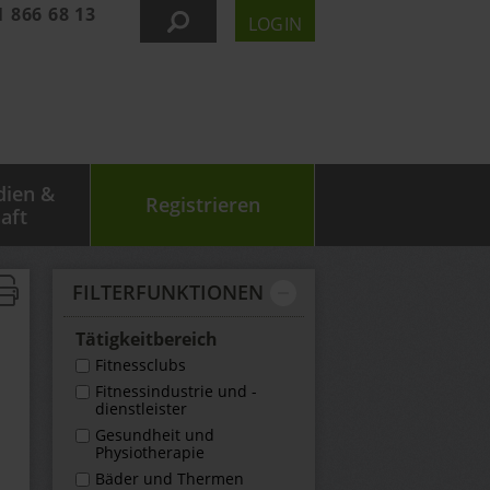
1 866 68 13
LOGIN
dien &
Registrieren
aft
FILTER­FUNKTIONEN
Tätigkeit­bereich
Fitnessclubs
Fitnessindustrie und -
dienstleister
Gesundheit und
Physiotherapie
Bäder und Thermen