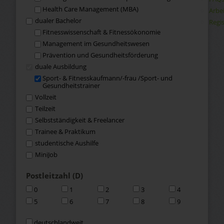
Health Care Management (MBA)
Arbe
dualer Bachelor
Regis
Fitness­wissenschaft & Fitness­ökonomie
Management im Gesundheits­wesen
Prävention und Gesundheitsförderung
duale Ausbildung
Sport- & Fitness­kaufmann/-frau /Sport- und
Gesundheits­trainer
Vollzeit
Teilzeit
Selbstständigkeit & Freelancer
Trainee & Praktikum
studentische Aushilfe
MiniJob
Postleitzahl (D)
0
1
2
3
4
5
6
7
8
9
deutschlandweit