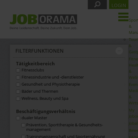
LOGIN
Spor
&
Man
Tour
&
FILTER­FUNKTIONEN
Gast
Fitne
Tätigkeit­bereich
Heal
Fitnessclubs
&
Fitnessindustrie und -dienstleister
Well
Gesundheit und Physiotherapie
Even
Medi
Bäder und Thermen
&
Wellness, Beauty und Spa
Wirt
My
Beschäftigungs­verhältnis
Jobo
dualer Master
Joba
Prävention, Sporttherapie & Gesundheits­
management
Bewe
Trainingswissenschaft und Sporternährung
FAQ