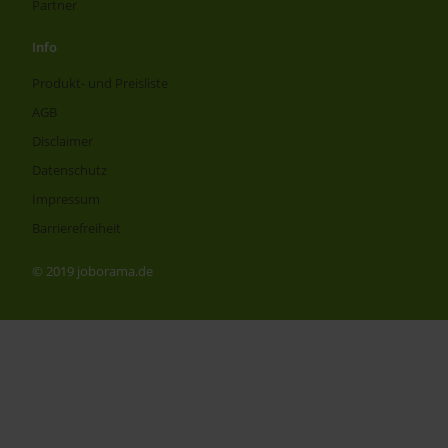
Partner
Info
Produkt- und Preisliste
AGB
Disclaimer
Datenschutz
Impressum
Barrierefreiheit
© 2019 joborama.de