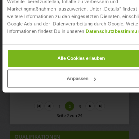
Website bereitzustellen, Inhalte zu verbessern und
Ausbildung „Sport- und Fitnesskaufmann:frau /
Marketingmaßnahmen auszuwerten. Unter „Details“ findest
Sport- und Gesundheitstrainer:in“ in Bad Vilbel
weitere Informationen zu den eingesetzten Diensten, einschli
peoples Fitness
Google Ads und der Datenverarbeitung durch Google. Weite
01.04.2027
Informationen findest Du in unseren
Datenschutzbestimmu
Ausbildung „Sport- und Fitnesskaufmann:frau /
Sport- und Gesundheitstrainer:in“ in Rosbach
Alle Cookies erlauben
peoples Fitness
Ab sofort
Anpassen
Start
Zurück
1
2
3
Vor
Ende
Seite 2 von 24
QUALIFIKATIONEN