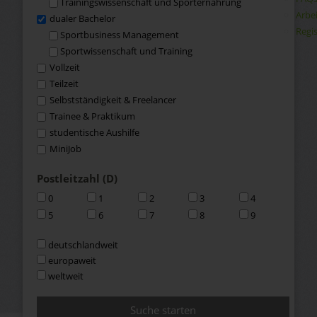
Trainingswissenschaft und Sporternährung
Arbe
dualer Bachelor
Regis
Sportbusiness Management
Sportwissenschaft und Training
Vollzeit
Teilzeit
Selbstständigkeit & Freelancer
Trainee & Praktikum
studentische Aushilfe
MiniJob
Postleitzahl (D)
0
1
2
3
4
5
6
7
8
9
deutschlandweit
europaweit
weltweit