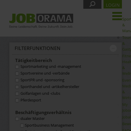
LOGIN
Spor
&
Man
Tour
&
FILTER­FUNKTIONEN
Gast
Fitne
Tätigkeit­bereich
Heal
Sportmarketing und -management
&
Sportvereine und -verbände
Well
SportPR und -sponsoring
Even
Medi
Sporthandel und -artikelhersteller
&
Golfanlagen und -clubs
Wirt
Pferdesport
My
Jobo
Beschäftigungs­verhältnis
Joba
dualer Master
Bewe
Sportbusiness Management
FAQ