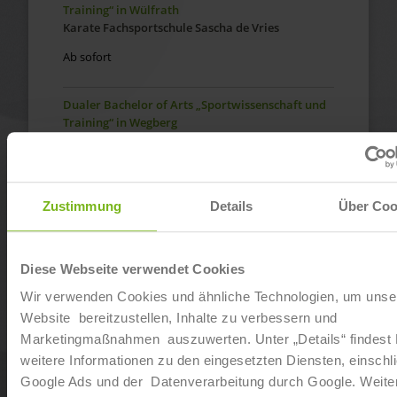
Training“ in Wülfrath
Karate Fachsportschule Sascha de Vries
Ab sofort
Dualer Bachelor of Arts „Sportwissenschaft und
Training“ in Wegberg
Karate Fachsportschule Sascha de Vries
Ab sofort
Zustimmung
Details
Über Coo
Dualer Bachelor of Arts „Sportwissenschaft und
Training“ in Tönisvorst
Karate Fachsportschule Sascha de Vries
Diese Webseite verwendet Cookies
Ab sofort
Wir verwenden Cookies und ähnliche Technologien, um unse
Website bereitzustellen, Inhalte zu verbessern und
Dualer Bachelor of Arts „Sportwissenschaft und
Marketingmaßnahmen auszuwerten. Unter „Details“ findest
Training“ in Geilenkirchen
weitere Informationen zu den eingesetzten Diensten, einschli
Karate Fachsportschule Sascha de Vries
Google Ads und der Datenverarbeitung durch Google. Weite
Ab sofort