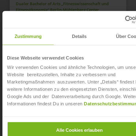
Dualer Bachelor of Arts „Fitnesswissenschaft und
Fitnessökonomie“ Berlin-Mühlenberg Center
Ab sofort
Dualer Bachelor of Arts „Fitnesswissenschaft und
Zustimmung
Details
Über Coo
Fitnessökonomie“ in Neumünster
Ab sofort
Diese Webseite verwendet Cookies
Wir verwenden Cookies und ähnliche Technologien, um unse
Dualer Bachelor of Arts „Fitnesswissenschaft und
Fitnessökonomie“ in Dresden-Seidnitz
Website bereitzustellen, Inhalte zu verbessern und
Marketingmaßnahmen auszuwerten. Unter „Details“ findest
Ab sofort
weitere Informationen zu den eingesetzten Diensten, einschli
Google Ads und der Datenverarbeitung durch Google. Weite
Dualer Bachelor of Arts „Fitnesswissenschaft und
Informationen findest Du in unseren
Datenschutzbestimmu
Fitnessökonomie“ in Koblenz
Ab sofort
Alle Cookies erlauben
Dualer Bachelor of Arts „Fitnesswissenschaft und