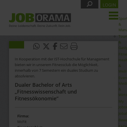
LOGIN
Spor
&
Man
Tour
&
Gast
Fitne
In Kooperation mit der IST-Hochschule für Management
Heal
bieten wir in unserem Fitnessclub die Möglichkeit,
&
innerhalb von 7 Semestern ein duales Studium zu
Well
absolvieren.
Even
Medi
Dualer Bachelor of Arts
&
„Fitnesswissenschaft und
Wirt
Fitnessökonomie“
My
Jobo
Joba
Firma:
Bewe
McFit
FAQ