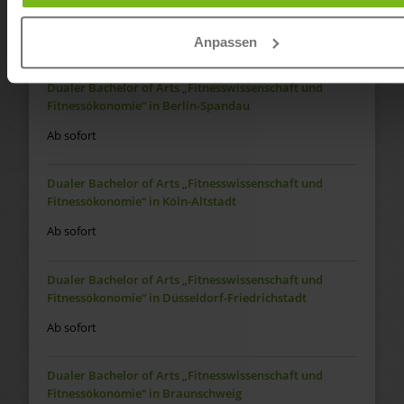
Fitnessökonomie“ in Regensburg
Ab sofort
Anpassen
Dualer Bachelor of Arts „Fitnesswissenschaft und
Fitnessökonomie“ in Berlin-Spandau
Ab sofort
Dualer Bachelor of Arts „Fitnesswissenschaft und
Fitnessökonomie“ in Köln-Altstadt
Ab sofort
Dualer Bachelor of Arts „Fitnesswissenschaft und
Fitnessökonomie“ in Düsseldorf-Friedrichstadt
Ab sofort
Dualer Bachelor of Arts „Fitnesswissenschaft und
Fitnessökonomie“ in Braunschweig