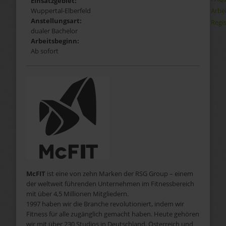
Einsatzgebiet:
Arbe
Wuppertal-Elberfeld
Anstellungsart:
Regis
dualer Bachelor
Arbeitsbeginn:
Ab sofort
McFIT
ist eine von zehn Marken der RSG Group – einem
der weltweit führenden Unternehmen im Fitnessbereich
mit über 4,5 Millionen Mitgliedern.
1997 haben wir die Branche revolutioniert, indem wir
Fitness für alle zugänglich gemacht haben. Heute gehören
wir mit über 230 Studios in Deutschland, Österreich und