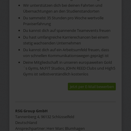
Wir unterstützen dich bei deinen Fahrten und
Übernachtungen an den Studienstandorten
Du sammelst 35 Stunden pro Woche wertvolle
Praxiserfahrung
Du kannst dich auf spannende Teamevents freuen
Du hast umfangreiche Karrierechancen bei einem
stetig wachsenden Unternehmen
Du kannst dich auf ein Arbeitsumfeld freuen, dass
von schnellen Kommunikationswegen geprägt ist
Deine Mitgliedschaft in unseren europaweiten Gold
´s Gyms, McFIT Studios, JOHN REED Clubs und High5
Gyms ist selbstverständlich kostenlos
Jetzt per E-Mail bewerben
RSG Group GmbH
Tannenberg 4, 96132 Schlüsselfeld
Deutschland
Ansprechpartner:
Herr
Marc
Blumhagen