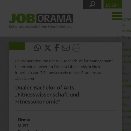
LOGIN
Spor
&
Man
Tour
&
Gast
Fitne
In Kooperation mit der IST-Hochschule für Management
Heal
bieten wir in unserem Fitnessclub die Möglichkeit,
&
innerhalb von 7 Semestern ein duales Studium zu
Well
absolvieren.
Even
Medi
Dualer Bachelor of Arts
&
„Fitnesswissenschaft und
Wirt
Fitnessökonomie“
My
Jobo
Joba
Firma:
Bewe
McFIT
FAQ