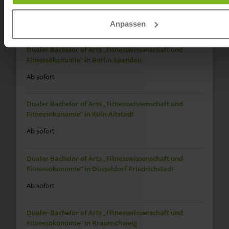
Fitnessökonomie“ in Regensburg
Ab sofort
Anpassen
Dualer Bachelor of Arts „Fitnesswissenschaft und
Fitnessökonomie“ in Berlin-Spandau
Ab sofort
Dualer Bachelor of Arts „Fitnesswissenschaft und
Fitnessökonomie“ in Köln-Altstadt
Ab sofort
Dualer Bachelor of Arts „Fitnesswissenschaft und
Fitnessökonomie“ in Düsseldorf-Friedrichstadt
Ab sofort
Dualer Bachelor of Arts „Fitnesswissenschaft und
Fitnessökonomie“ in Braunschweig