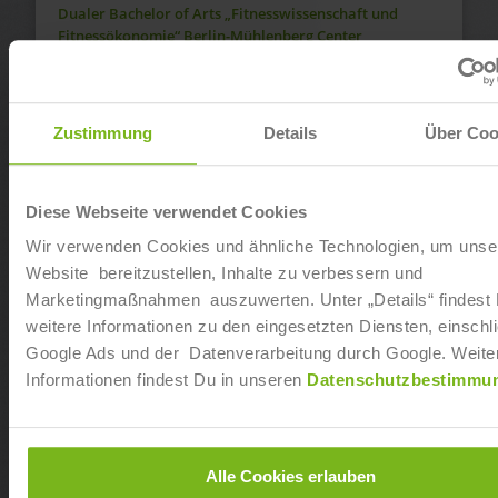
Dualer Bachelor of Arts „Fitnesswissenschaft und
Fitnessökonomie“ Berlin-Mühlenberg Center
Ab sofort
Dualer Bachelor of Arts „Fitnesswissenschaft und
Zustimmung
Details
Über Coo
Fitnessökonomie“ in Neumünster
Ab sofort
Diese Webseite verwendet Cookies
Wir verwenden Cookies und ähnliche Technologien, um unse
Dualer Bachelor of Arts „Fitnesswissenschaft und
Fitnessökonomie“ in Dresden-Seidnitz
Website bereitzustellen, Inhalte zu verbessern und
Marketingmaßnahmen auszuwerten. Unter „Details“ findest
Ab sofort
weitere Informationen zu den eingesetzten Diensten, einschli
Google Ads und der Datenverarbeitung durch Google. Weite
Dualer Bachelor of Arts „Fitnesswissenschaft und
Informationen findest Du in unseren
Datenschutzbestimmu
Fitnessökonomie“ in Koblenz
Ab sofort
Alle Cookies erlauben
Dualer Bachelor of Arts „Fitnesswissenschaft und