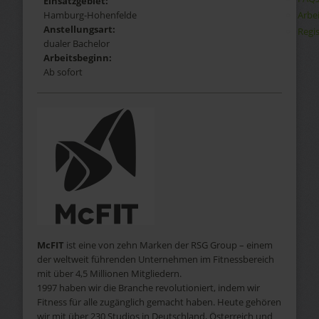
Einsatzgebiet:
Arbe
Hamburg-Hohenfelde
Anstellungsart:
Regis
dualer Bachelor
Arbeitsbeginn:
Ab sofort
McFIT
ist eine von zehn Marken der RSG Group – einem
der weltweit führenden Unternehmen im Fitnessbereich
mit über 4,5 Millionen Mitgliedern.
1997 haben wir die Branche revolutioniert, indem wir
Fitness für alle zugänglich gemacht haben. Heute gehören
wir mit über 230 Studios in Deutschland, Österreich und