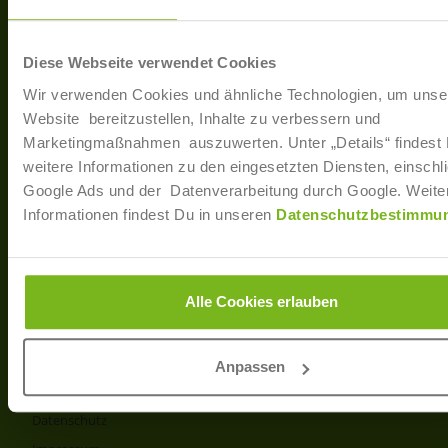
40233 Düsseldorf
Arbe
Regis
T: +49 (0)211 / 866 68 - 13
Diese Webseite verwendet Cookies
F: +49 (0)211 / 866 68 - 30
Wir verwenden Cookies und ähnliche Technologien, um unse
E-Mail: info@joborama.de
Website bereitzustellen, Inhalte zu verbessern und
Marketingmaßnahmen auszuwerten. Unter „Details“ findest
Über Uns
weitere Informationen zu den eingesetzten Diensten, einschli
Google Ads und der Datenverarbeitung durch Google. Weite
Veranstaltungen
Informationen findest Du in unseren
Datenschutzbestimmu
Ansprechpartner
Partner
Info
Alle Cookies erlauben
Produkt- und Preisliste
AGB
Anpassen
Disclaimer
Datenschutz