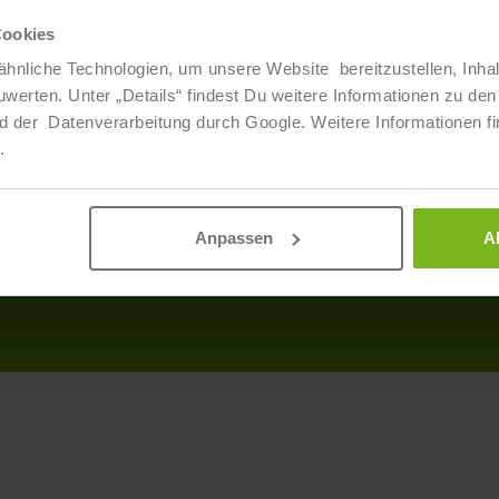
Cookies
Über Uns
Info
hnliche Technologien, um unsere Website bereitzustellen, Inha
ten. Unter „Details“ findest Du weitere Informationen zu den 
Veranstaltungen
Produ
d der Datenverarbeitung durch Google. Weitere Informationen fi
Ansprechpartner
AGB
.
Partner
Discl
Daten
Anpassen
A
Impr
Barrie