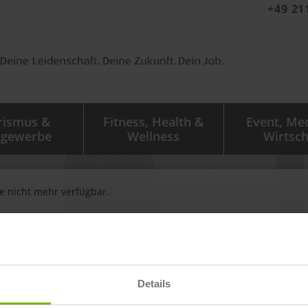
+49 21
rismus &
Fitness, Health &
Event, Me
tgewerbe
Wellness
Wirtsch
ge nicht mehr verfügbar.
igen zu sehen.
Details