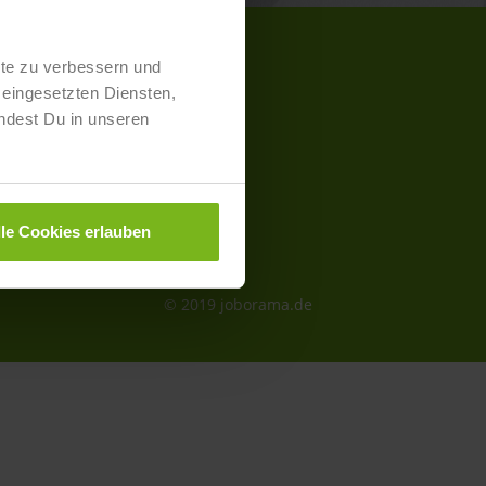
lte zu verbessern und
eingesetzten Diensten,
kt- und Preisliste
ndest Du in unseren
aimer
schutz
lle Cookies erlauben
essum
refreiheit
© 2019 joborama.de