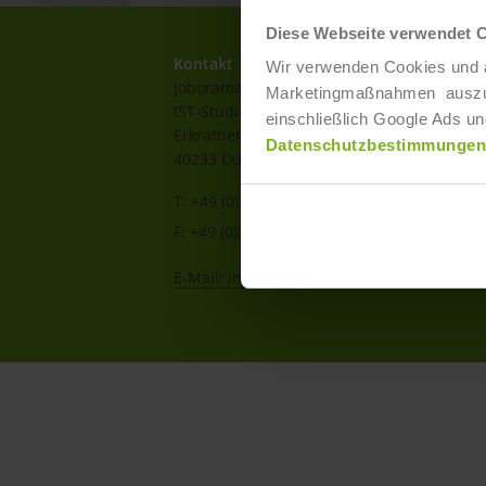
Diese Webseite verwendet 
Kontakt
Wir verwenden Cookies und ä
Joborama
Marketingmaßnahmen auszuwer
IST-Studieninstitut GmbH
einschließlich Google Ads un
Erkrather Str. 220a-c
Datenschutzbestimmungen
40233 Düsseldorf
T: +49 (0)211 / 866 68 - 13
F: +49 (0)211 / 866 68 - 30
E-Mail: info@joborama.de