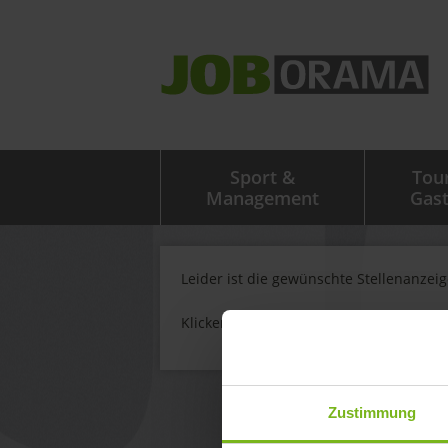
Sport &
Tou
Management
Gas
Leider ist die gewünschte Stellenanzei
Klicken Sie
hier
um weitere Stellenanze
Zustimmung