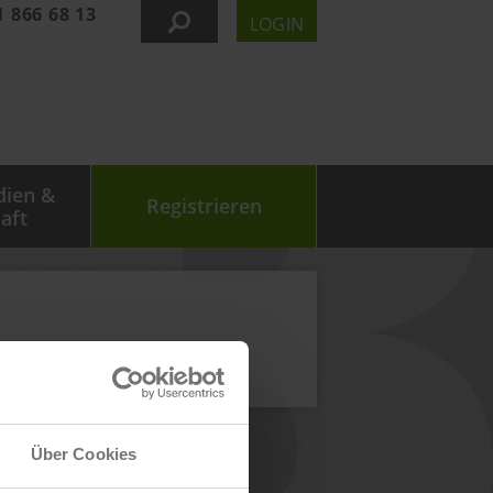
1 866 68 13
LOGIN
dien &
Registrieren
aft
Über Cookies