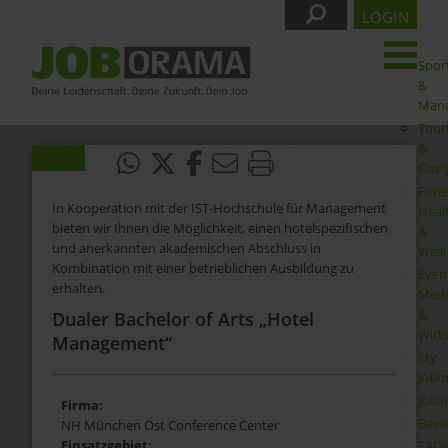
LOGIN
Spor
&
Man
Tour
&
Gast
Fitne
In Kooperation mit der IST-Hochschule für Management
Heal
bieten wir Ihnen die Möglichkeit, einen hotelspezifischen
&
und anerkannten akademischen Abschluss in
Well
Kombination mit einer betrieblichen Ausbildung zu
Even
erhalten.
Medi
&
Dualer Bachelor of Arts „Hotel
Wirt
Management“
My
Jobo
Joba
Firma:
Bewe
NH München Ost Conference Center
Einsatzgebiet:
FAQ