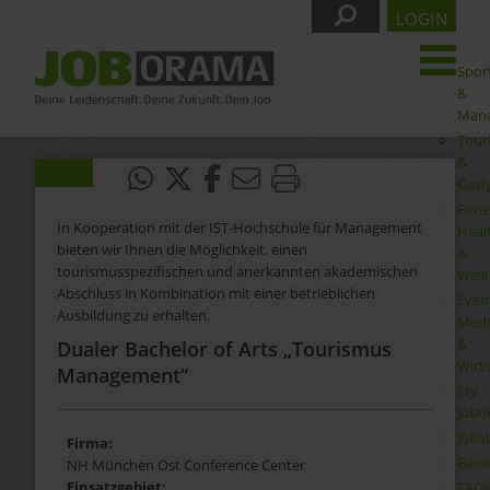
LOGIN
Spor
&
Man
Tour
&
Gast
Fitne
In Kooperation mit der IST-Hochschule für Management
Heal
bieten wir Ihnen die Möglichkeit, einen
&
tourismusspezifischen und anerkannten akademischen
Well
Abschluss in Kombination mit einer betrieblichen
Even
Ausbildung zu erhalten.
Medi
&
Dualer Bachelor of Arts „Tourismus
Wirt
Management“
My
Jobo
Joba
Firma:
Bewe
NH München Ost Conference Center
Einsatzgebiet:
FAQ