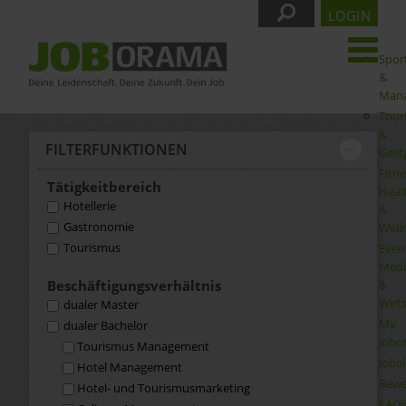
LOGIN
Spor
&
Man
Tour
&
FILTER­FUNKTIONEN
Gast
Fitne
Tätigkeit­bereich
Heal
Hotellerie
&
Gastronomie
Well
Tourismus
Even
Medi
&
Beschäftigungs­verhältnis
Wirt
dualer Master
My
dualer Bachelor
Jobo
Tourismus Management
Joba
Hotel Management
Bewe
Hotel- und Tourismusmarketing
FAQ