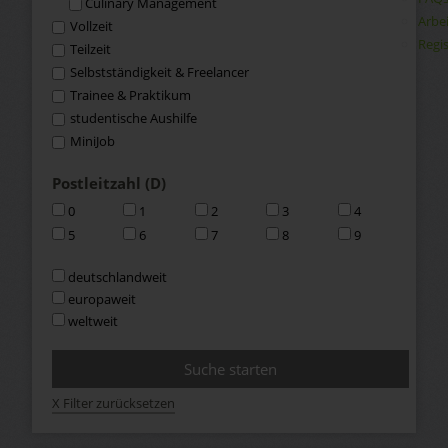
Culinary Management
Arbe
Vollzeit
Regis
Teilzeit
Selbstständigkeit & Freelancer
Trainee & Praktikum
studentische Aushilfe
MiniJob
Postleitzahl (D)
0
1
2
3
4
5
6
7
8
9
deutschlandweit
europaweit
weltweit
X Filter zurücksetzen