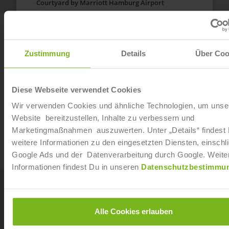
Courtyard by Marriott Hamburg Airport
Ab sofort
Dualer Bachelor of Arts “Hotel Management” in
Zustimmung
Details
Über Coo
Frankfurt
AMEDIA Hotelbetriebs GmbH
Ab sofort
Diese Webseite verwendet Cookies
Wir verwenden Cookies und ähnliche Technologien, um unse
Dualer Bachelor of Arts “Hotel Management” in
Website bereitzustellen, Inhalte zu verbessern und
München & Dachau
Marketingmaßnahmen auszuwerten. Unter „Details“ findest
AMEDIA Hotelbetriebs GmbH
weitere Informationen zu den eingesetzten Diensten, einschli
Ab sofort
Google Ads und der Datenverarbeitung durch Google. Weite
Informationen findest Du in unseren
Datenschutzbestimmu
Dualer Bachelor of Arts “Hotel Management” in
Frankfurt
Leonardo Hotels
Alle Cookies erlauben
Ab sofort