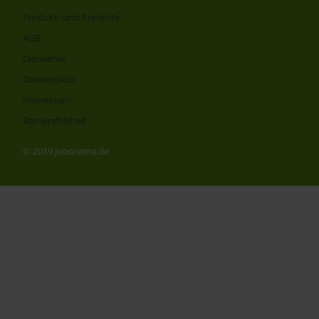
Produkt- und Preisliste
AGB
Disclaimer
Datenschutz
Impressum
Barrierefreiheit
© 2019 joborama.de