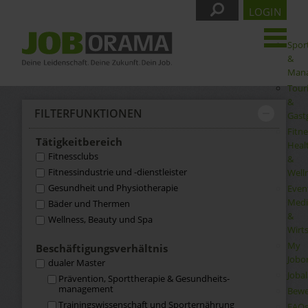
LOGIN
Spor
&
Man
Tour
&
FILTER­FUNKTIONEN
Gast
Fitne
Tätigkeit­bereich
Heal
Fitnessclubs
&
Fitnessindustrie und -dienstleister
Well
Gesundheit und Physiotherapie
Even
Medi
Bäder und Thermen
&
Wellness, Beauty und Spa
Wirt
My
Beschäftigungs­verhältnis
Jobo
dualer Master
Joba
Prävention, Sporttherapie & Gesundheits­
management
Bewe
Trainingswissenschaft und Sporternährung
FAQ