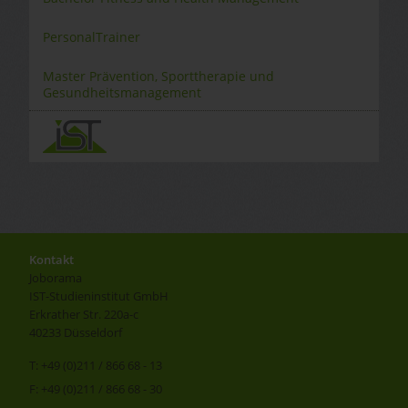
PersonalTrainer
Master Prävention, Sporttherapie und
Gesundheitsmanagement
Kontakt
Joborama
IST-Studieninstitut GmbH
Erkrather Str. 220a-c
40233 Düsseldorf
T: +49 (0)211 / 866 68 - 13
F: +49 (0)211 / 866 68 - 30