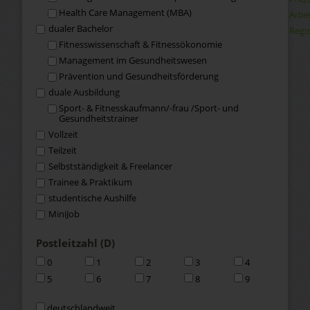
Health Care Management (MBA)
Arbe
dualer Bachelor
Regis
Fitness­wissenschaft & Fitness­ökonomie
Management im Gesundheits­wesen
Prävention und Gesundheitsförderung
duale Ausbildung
Sport- & Fitness­kaufmann/-frau /Sport- und
Gesundheits­trainer
Vollzeit
Teilzeit
Selbstständigkeit & Freelancer
Trainee & Praktikum
studentische Aushilfe
MiniJob
Postleitzahl (D)
0
1
2
3
4
5
6
7
8
9
deutschlandweit