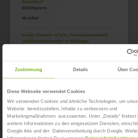
Düsseldorf
JONENsports
Ab sofort
Dualer Bachelor of Arts „Fitnesswissenschaft
und Fitnessökonomie“ in Hattingen
empa.vision UG (haftungsbeschränkt)
Ab sofort
Zustimmung
Details
Über Coo
Dualer Bachelor of Arts „Management im
Gesundheitswesen“ in Stuttgart
Ortheum GmbH
Diese Webseite verwendet Cookies
Ab sofort
Wir verwenden Cookies und ähnliche Technologien, um unse
Website bereitzustellen, Inhalte zu verbessern und
Dualer Bachelor of Arts „Fitnesswissenschaft
Marketingmaßnahmen auszuwerten. Unter „Details“ findest
und Fitnessökonomie“ in Sprockhövel
weitere Informationen zu den eingesetzten Diensten, einschli
empa.vision UG (haftungsbeschränkt)
Google Ads und der Datenverarbeitung durch Google. Weite
Ab sofort