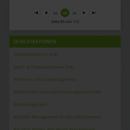
Start
Zurück
64
65
66
Vor
Ende
Seite 65 von 112
QUALIFIKATIONEN
Fitnessfachwirt:in (IHK)
Sport- & Fitnesskaufmann (IHK)
Wellness- und Spamanagement
Betriebliches Gesundheitsmanagement (IHK)
Ernährungscoach
Bachelor Management im Gesundheitswesen
Bachelor Fitness and Health Management