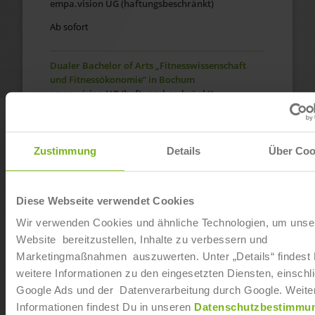
empa.vision UG (haftungsbeschränkt)
Ab sofort
Dualer Bachelor of Arts „Fitnesswissenschaft
und Fitnessökonomie“ in Bochum
empa.vision UG (haftungsbeschränkt)
Ab sofort
Zustimmung
Details
Über Coo
Dualer Bachelor of Arts „Fitnesswissenschaft
und Fitnessökonomie“ in Hattingen
empa.vision UG (haftungsbeschränkt)
Diese Webseite verwendet Cookies
Ab sofort
Wir verwenden Cookies und ähnliche Technologien, um unse
Website bereitzustellen, Inhalte zu verbessern und
Dualer Bachelor of Arts „Fitnesswissenschaft
Marketingmaßnahmen auszuwerten. Unter „Details“ findest
und Fitnessökonomie“ in Berlin-Charlottenburg
McFit
weitere Informationen zu den eingesetzten Diensten, einschli
Google Ads und der Datenverarbeitung durch Google. Weite
Ab sofort
Informationen findest Du in unseren
Datenschutzbestimmu