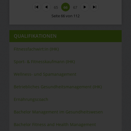
Start
Zurück
65
66
67
Vor
Ende
Seite 66 von 112
QUALIFIKATIONEN
Fitnessfachwirt:in (IHK)
Sport- & Fitnesskaufmann (IHK)
Wellness- und Spamanagement
Betriebliches Gesundheitsmanagement (IHK)
Ernährungscoach
Bachelor Management im Gesundheitswesen
Bachelor Fitness and Health Management