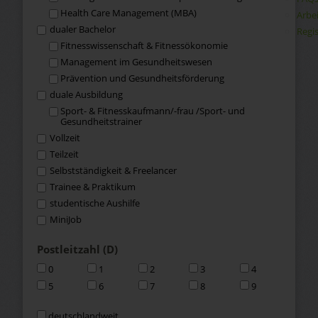
Health Care Management (MBA)
Arbe
dualer Bachelor
Regis
Fitness­wissenschaft & Fitness­ökonomie
Management im Gesundheits­wesen
Prävention und Gesundheitsförderung
duale Ausbildung
Sport- & Fitness­kaufmann/-frau /Sport- und
Gesundheits­trainer
Vollzeit
Teilzeit
Selbstständigkeit & Freelancer
Trainee & Praktikum
studentische Aushilfe
MiniJob
Postleitzahl (D)
0
1
2
3
4
5
6
7
8
9
deutschlandweit