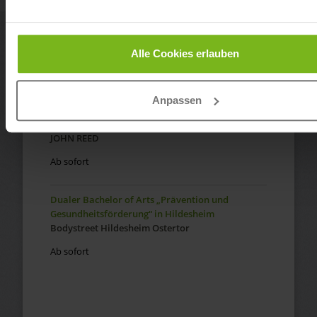
Dualer Bachelor of Arts „Fitnesswissenschaft
und Fitnessökonomie“ in Düsseldorf-Bilk
JOHN REED
Alle Cookies erlauben
Ab sofort
Anpassen
Dualer Bachelor of Arts „Fitnesswissenschaft
und Fitnessökonomie“ in Berlin-Bötzow
JOHN REED
Ab sofort
Dualer Bachelor of Arts „Prävention und
Gesundheitsförderung“ in Hildesheim
Bodystreet Hildesheim Ostertor
Ab sofort