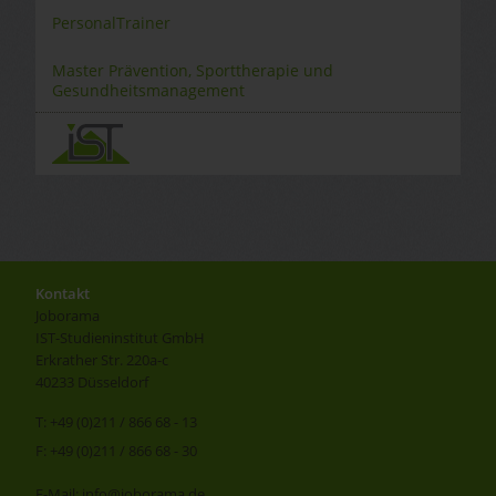
PersonalTrainer
Master Prävention, Sporttherapie und
Gesundheitsmanagement
Kontakt
Joborama
IST-Studieninstitut GmbH
Erkrather Str. 220a-c
40233 Düsseldorf
T: +49 (0)211 / 866 68 - 13
F: +49 (0)211 / 866 68 - 30
E-Mail: info@joborama.de