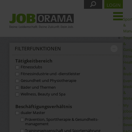
LOGIN
Spor
&
Man
Tour
&
FILTER­FUNKTIONEN
Gast
Fitne
Tätigkeit­bereich
Heal
Fitnessclubs
&
Fitnessindustrie und -dienstleister
Well
Gesundheit und Physiotherapie
Even
Medi
Bäder und Thermen
&
Wellness, Beauty und Spa
Wirt
My
Beschäftigungs­verhältnis
Jobo
dualer Master
Joba
Prävention, Sporttherapie & Gesundheits­
management
Bewe
Trainingswissenschaft und Sporternährung
FAQ