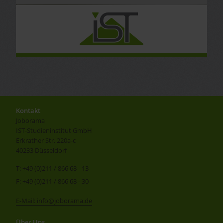
Kontakt
Joborama
IST-Studieninstitut GmbH
Erkrather Str. 220a-c
40233 Düsseldorf
T: +49 (0)211 / 866 68 - 13
F: +49 (0)211 / 866 68 - 30
E-Mail: info@joborama.de
Über Uns