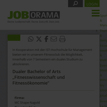
LOGIN
Spor
&
Man
Tour
&
Gast
Fitne
In Kooperation mit der IST-Hochschule für Management
Heal
bieten wir in unserem Fitnessclub die Möglichkeit,
&
innerhalb von 7 Semestern ein duales Studium zu
Well
absolvieren.
Even
Medi
Dualer Bachelor of Arts
&
„Fitnesswissenschaft und
Wirt
Fitnessökonomie“
My
Jobo
Joba
Firma:
Bewe
MC Shape Nagold
FAQ