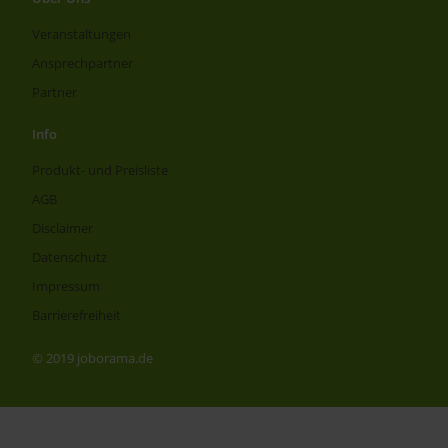
Veranstaltungen
Ansprechpartner
Partner
Info
Produkt- und Preisliste
AGB
Disclaimer
Datenschutz
Impressum
Barrierefreiheit
© 2019 joborama.de