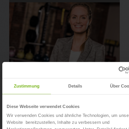
Zustimmung
Details
Über Coo
Fitnessfachwirt:in (IHK)
Diese Webseite verwendet Cookies
Wir verwenden Cookies und ähnliche Technologien, um unse
Website bereitzustellen, Inhalte zu verbessern und