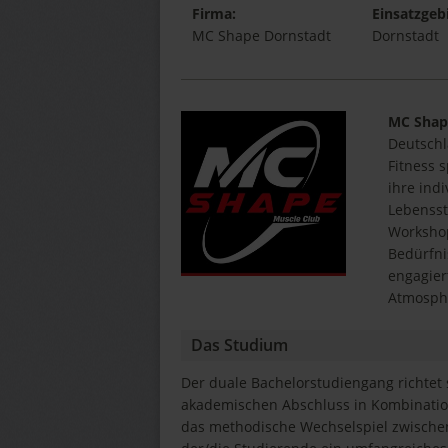
Firma:
Einsatzgebi
MC Shape Dornstadt
Dornstadt
MC Shap
Deutschl
Fitness s
ihre ind
Lebensst
Workshop
Bedürfni
engagier
Atmosphä
Das Studium
Der duale Bachelorstudiengang richtet s
akademischen Abschluss in Kombination
das methodische Wechselspiel zwischen