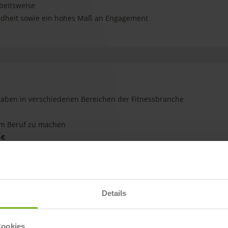
rbeitsweise
ndheit sowie ein hohes Maß an Engagement
aben in verschiedenen Bereichen der Fitnessbranche
um Beruf zu machen
-€
unsere Corporate Academy zur persönlichen und beruflichen
 zum eigenen Studio ist vieles möglich
n Studios
Details
ble Arbeitszeiten
Cookies