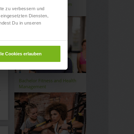
Bachelor Management im
lte zu verbessern und
Gesundheitswesen
eingesetzten Diensten,
ndest Du in unseren
lle Cookies erlauben
Bachelor Fitness and Health
Management
r