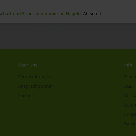
nschaft und Fitnessökonomie“ in Nagold
Ab sofort
Über Uns
Info
Veranstaltungen
Produ
Ansprechpartner
AGB
Partner
Discl
Daten
Impr
Barrie