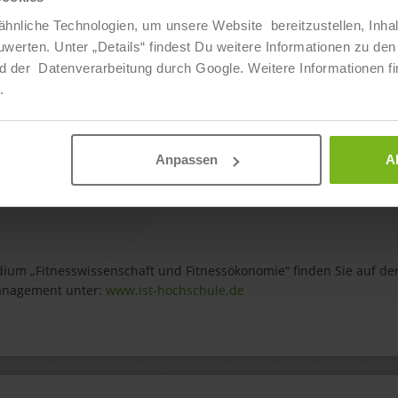
hnliche Technologien, um unsere Website bereitzustellen, Inha
Jetzt per E-Mail bewerben
ten. Unter „Details“ findest Du weitere Informationen zu den 
d der Datenverarbeitung durch Google. Weitere Informationen fi
.
Anpassen
A
ium „Fitnesswissenschaft und Fitnessökonomie“ finden Sie auf de
Management unter:
www.ist-hochschule.de