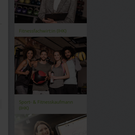
Fitnessfachwirt:in (IHK)
e
Sport- & Fitnesskaufmann
(IHK)