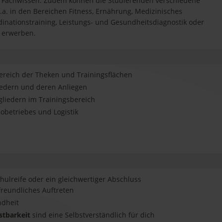
s Fachwissen. Zudem können die Studierenden verschiedene
a. in den Bereichen Fitness, Ernährung, Medizinisches
rdinationstraining, Leistungs- und Gesundheitsdiagnostik oder
 erwerben.
ereich der Theken und Trainingsflächen
iedern und deren Anliegen
liedern im Trainingsbereich
obetriebes und Logistik
hulreife oder ein gleichwertiger Abschluss
reundliches Auftreten
ndheit
astbarkeit
sind eine Selbstverständlich für dich