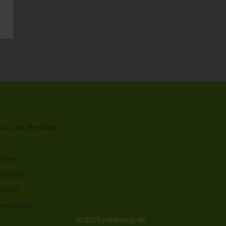
kt- und Preisliste
aimer
schutz
essum
refreiheit
© 2019 joborama.de