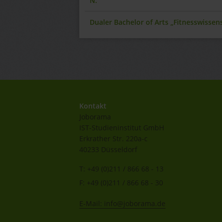
N.
Dualer Bachelor of Arts „Fitnesswisse
Kontakt
Joborama
IST-Studieninstitut GmbH
Erkrather Str. 220a-c
40233 Düsseldorf
T: +49 (0)211 / 866 68 - 13
F: +49 (0)211 / 866 68 - 30
E-Mail: info@joborama.de