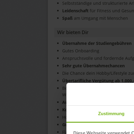
Selbstständige und strukturierte A
Leidenschaft
für Fitness und Gesu
Spaß
am Umgang mit Menschen
Wir bieten Dir
Übernahme der Studiengebühren
Gutes Onboarding
Anspruchsvolle und fordernde Aufg
Sehr gute Übernahmechancen
Die Chance dein Hobby/Lifestyle z
Übertarifliche Vergütung ab 1.000,
Betriebliche Weiterbildung durch 
Weiterentwicklung
Aufstiegs- und Kariere Chancen bis
Kostenloses Training in all unsere
Zustimmung
Hochwertige Arbeitskleidung
Gute Work-Life Balance durch flexi
Flache Hierarchie
Diese Webseite verwendet 