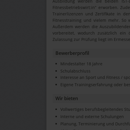
Ausbildung werden die beiden IST-D
Fitnessbetriebswirt:in“ erworben. Z
Trainerlizenzen und Zertifikate in de
Fitnesstraining und vielem mehr. So w
Außerdem werden die Auszubildende
vorbereitet, wodurch zusätzlich ein 
Zulassung zur Prüfung liegt im Ermess
Bewerberprofil
Mindestalter 18 Jahre
Schulabschluss
Interesse an Sport und Fitness / sp
Eigene Trainingserfahrung oder be
Wir bieten
Vollwertiges berufsbegleitendes St
Interne und externe Schulungen
Planung, Terminierung und Durchfü