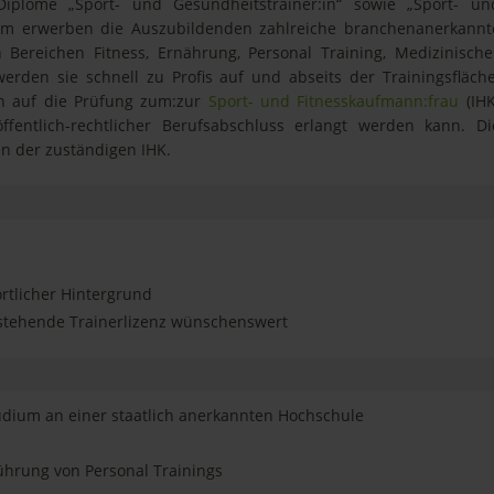
iplome „Sport- und Gesundheitstrainer:in“ sowie „Sport- un
udem erwerben die Auszubildenden zahlreiche branchenanerkannt
n Bereichen Fitness, Ernährung, Personal Training, Medizinische
erden sie schnell zu Profis auf und abseits der Trainingsfläche
n auf die Prüfung zum:zur
Sport- und Fitnesskaufmann:frau
(IHK
öffentlich-rechtlicher Berufsabschluss erlangt werden kann. Di
en der zuständigen IHK.
ortlicher Hintergrund
stehende Trainerlizenz wünschenswert
udium an einer staatlich anerkannten Hochschule
hrung von Personal Trainings