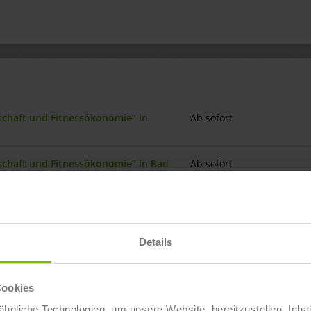
nschaft und Fitnessökonomie“ in
Ab sofort
nschaft und Fitnessökonomie“ in Bad
Ab sofort
n:frau / Sport- und
Ab sofort
Details
nschaft und Fitnessökonomie“ in
Ab sofort
Cookies
n:frau / Sport- und
Ab sofort
hnliche Technologien, um unsere Website bereitzustellen, Inha