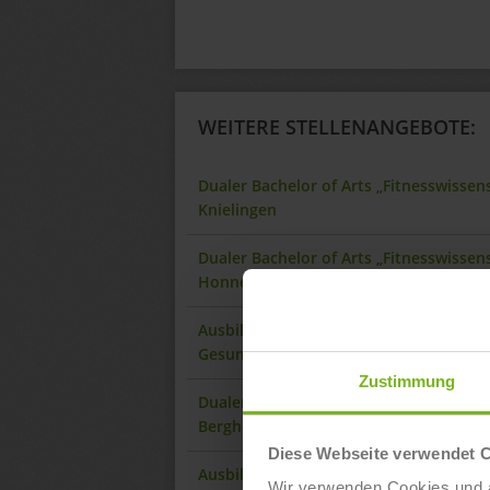
WEITERE STELLENANGEBOTE:
Dualer Bachelor of Arts „Fitnesswisse
Knielingen
Dualer Bachelor of Arts „Fitnesswisse
Honnef
Ausbildung „Sport- und Fitnesskaufman
Gesundheitstrainer:in“ in Meckenheim
Zustimmung
Dualer Bachelor of Arts „Fitnesswisse
Bergheim
Diese Webseite verwendet 
Ausbildung „Sport- und Fitnesskaufman
Wir verwenden Cookies und ä