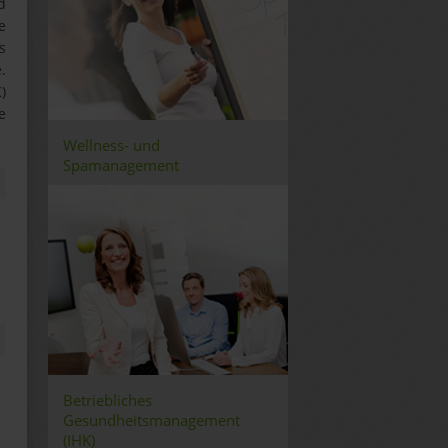
d
e
s
.
)
e
Wellness- und
Spamanagement
Betriebliches
Gesundheitsmanagement
(IHK)