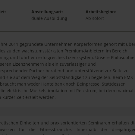
et:
Anstellungsart:
Arbeitsbeginn:
duale Ausbildung
Ab sofort
ahre 2011 gegründete Unternehmen Körperformen gehört mit übe
ios zu den wachstumsstärksten Premium-Anbietern im Bereich
ning und führt ein erfolgreiches Lizenzsystem. Unsere Philosophie
unseren Lizenznehmern als ein zuverlässiger und
ersprechender Partner beratend und unterstützend zur Seite zu
nd sie auf dem Weg der Selbstständigkeit zu begleiten. Beim EMS-
 braucht man weder Hantelbank noch Beinpresse. Stattdessen
 die elektrische Muskelstimulation mit Reizstrom, bei dem maximal
n kurzer Zeit erzielt werden.
etischen Einheiten und praxisorientierten Seminaren erhalten di
wissen für die Fitnessbranche. Innerhalb der dreijährige