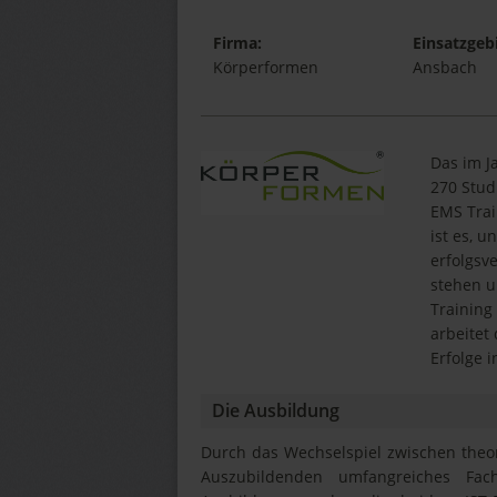
Firma:
Einsatzgebi
Körperformen
Ansbach
Das im J
270 Stud
EMS Trai
ist es, 
erfolgsv
stehen u
Training
arbeitet
Erfolge i
Die Ausbildung
Durch das Wechselspiel zwischen theor
Auszubildenden umfangreiches Fach