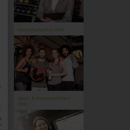
Fitnessfachwirt:in (IHK)
r
e
Sport- & Fitnesskaufmann
(IHK)
e
n