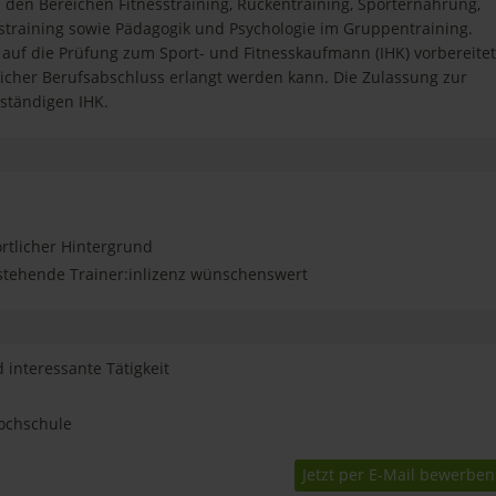
den Bereichen Fitnesstraining, Rückentraining, Sporternährung,
sstraining sowie Pädagogik und Psychologie im Gruppentraining.
f die Prüfung zum Sport- und Fitnesskaufmann (IHK) vorbereitet
tlicher Berufsabschluss erlangt werden kann. Die Zulassung zur
ständigen IHK.
ortlicher Hintergrund
stehende Trainer:inlizenz wünschenswert
interessante Tätigkeit
ochschule
Jetzt per E-Mail bewerben