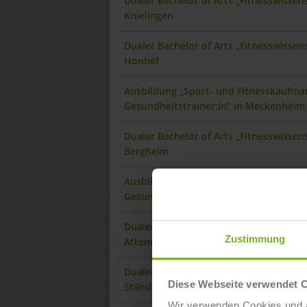
Dualer Bachelor of Arts „Fitnesswisse
Knielingen
Dualer Bachelor of Arts „Fitnesswisse
Honnef
Ausbildung „Sport- und Fitnesskaufman
Gesundheitstrainer:in“ in Meckenheim
Dualer Bachelor of Arts „Fitnesswisse
Bergheim
Ausbildung „Sport- und Fitnesskaufman
Gesundheitstrainer:in“ in Attendorn
Dualer Bachelor of Arts „Fitnesswisse
Zustimmung
Attendorn
Dualer Bachelor of Arts „Fitnesswisse
Diese Webseite verwendet 
Ständeplatz
Wir verwenden Cookies und ä