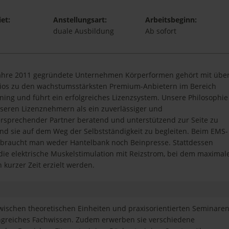
et:
Anstellungsart:
Arbeitsbeginn:
duale Ausbildung
Ab sofort
ahre 2011 gegründete Unternehmen Körperformen gehört mit übe
ios zu den wachstumsstärksten Premium-Anbietern im Bereich
ning und führt ein erfolgreiches Lizenzsystem. Unsere Philosophie
unseren Lizenznehmern als ein zuverlässiger und
ersprechender Partner beratend und unterstützend zur Seite zu
nd sie auf dem Weg der Selbstständigkeit zu begleiten. Beim EMS-
 braucht man weder Hantelbank noch Beinpresse. Stattdessen
 die elektrische Muskelstimulation mit Reizstrom, bei dem maximal
n kurzer Zeit erzielt werden.
ischen theoretischen Einheiten und praxisorientierten Seminare
ngreiches Fachwissen. Zudem erwerben sie verschiedene