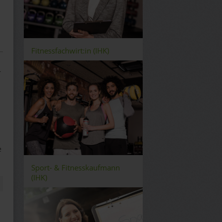
Fitnessfachwirt:in (IHK)
r
e
Sport- & Fitnesskaufmann
(IHK)
n