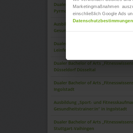
Dualer Bachelor of Arts „Fitnesswisse
Marketingmaßnahmen auszuwer
Pyrmont
einschließlich Google Ads un
Datenschutzbestimmungen
Ausbildung „Sport- und Fitnesskaufman
Gesundheitstrainer:in“ in Kassel Ständ
Dualer Bachelor of Arts „Fitnesswisse
Leinfelden-Echterdingen
Dualer Bachelor of Arts „Fitnesswisse
Düsseldorf Düsseltal
Dualer Bachelor of Arts „Fitnesswisse
Ingolstadt
Ausbildung „Sport- und Fitnesskaufman
Gesundheitstrainer:in“ in Ingolstadt
Dualer Bachelor of Arts „Fitnesswisse
Stuttgart-Vaihingen