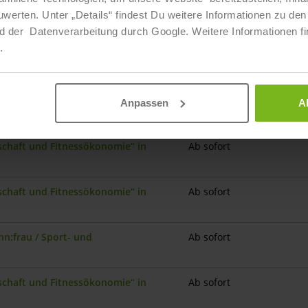
nschaft und Fitnessökonomie“ in Bad
Ab sofort
ten. Unter „Details“ findest Du weitere Informationen zu den 
d der Datenverarbeitung durch Google. Weitere Informationen fi
.
n:frau / Sport- und
Ab sofort
eplatz
nschaft und Fitnessökonomie“ in
Ab sofort
Anpassen
A
nschaft und Fitnessökonomie“ in
Ab sofort
nschaft und Fitnessökonomie“ in
Ab sofort
n:frau / Sport- und
Ab sofort
nschaft und Fitnessökonomie“ in
Ab sofort