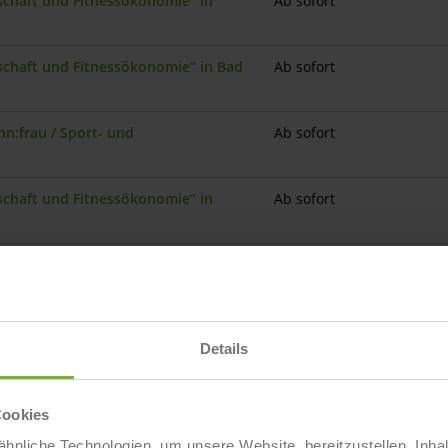
nschaft und Fitnessökonomie“ in
Ab sofort
nschaft und Fitnessökonomie“ in Bad
Ab sofort
n:frau / Sport- und
Ab sofort
nschaft und Fitnessökonomie“ in
Ab sofort
n:frau / Sport- und
Ab sofort
nschaft und Fitnessökonomie“ in
Ab sofort
Details
nschaft und Fitnessökonomie“ in Kassel
Ab sofort
Cookies
hnliche Technologien, um unsere Website bereitzustellen, Inha