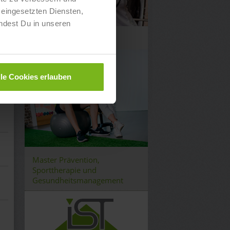
eingesetzten Diensten,
ndest Du in unseren
PersonalTrainer
lle Cookies erlauben
Master Prävention,
Sporttherapie und
Gesundheitsmanagement