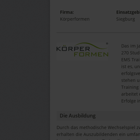
Firma:
Einsatzgebi
Körperformen
Siegburg
Das im J
270 Stud
EMS Trai
ist es, 
erfolgsv
stehen u
Training
arbeitet
Erfolge i
Die Ausbildung
Durch das methodische Wechselspiel zw
erhalten die Auszubildenden ein umfa