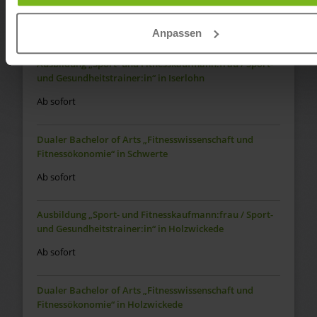
Fitnessökonomie“ in Iserlohn
Ab sofort
Anpassen
Ausbildung „Sport- und Fitnesskaufmann:frau / Sport-
und Gesundheitstrainer:in“ in Iserlohn
Ab sofort
Dualer Bachelor of Arts „Fitnesswissenschaft und
Fitnessökonomie“ in Schwerte
Ab sofort
Ausbildung „Sport- und Fitnesskaufmann:frau / Sport-
und Gesundheitstrainer:in“ in Holzwickede
Ab sofort
Dualer Bachelor of Arts „Fitnesswissenschaft und
Fitnessökonomie“ in Holzwickede