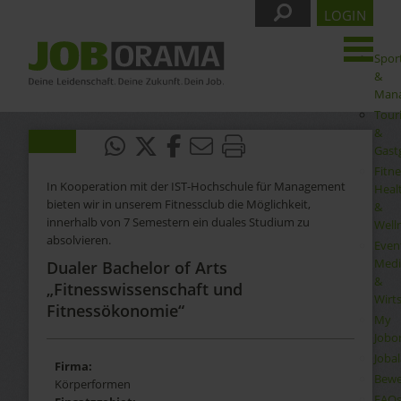
LOGIN
Spor
&
Man
Tour
&
Gast
Fitne
In Kooperation mit der IST-Hochschule für Management
Heal
bieten wir in unserem Fitnessclub die Möglichkeit,
&
innerhalb von 7 Semestern ein duales Studium zu
Well
absolvieren.
Even
Medi
Dualer Bachelor of Arts
&
„Fitnesswissenschaft und
Wirt
Fitnessökonomie“
My
Jobo
Joba
Firma:
Bewe
Körperformen
FAQ