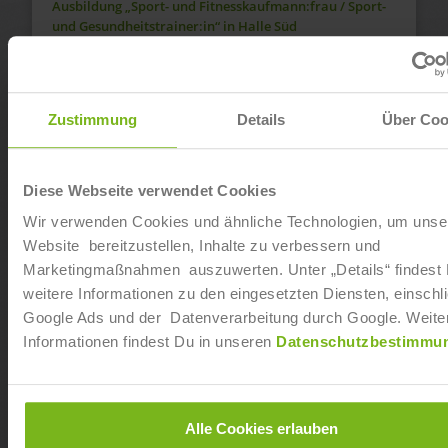
Ausbildung „Sport- und Fitnesskaufmann:frau / Sport-
und Gesundheitstrainer:in“ in Halle Süd
Ab sofort
Dualer Bachelor of Arts „Fitnesswissenschaft und
Zustimmung
Details
Über Coo
Fitnessökonomie“ in Hamburg Bramfeld
Ab sofort
Diese Webseite verwendet Cookies
Dualer Bachelor of Arts „Fitnesswissenschaft und
Wir verwenden Cookies und ähnliche Technologien, um unse
Fitnessökonomie“ in Hamburg Barmbek
Website bereitzustellen, Inhalte zu verbessern und
Marketingmaßnahmen auszuwerten. Unter „Details“ findest
Ab sofort
weitere Informationen zu den eingesetzten Diensten, einschli
Google Ads und der Datenverarbeitung durch Google. Weite
Ausbildung „Sport- und Fitnesskaufmann:frau / Sport-
Informationen findest Du in unseren
Datenschutzbestimmu
und Gesundheitstrainer:in“ in Schwerte
Ab sofort
Alle Cookies erlauben
Dualer Bachelor of Arts „Fitnesswissenschaft und