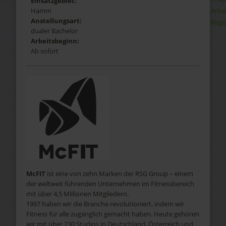
Einsatzgebiet:
Arbe
Hamm
Anstellungsart:
Regis
dualer Bachelor
Arbeitsbeginn:
Ab sofort
McFIT
ist eine von zehn Marken der RSG Group – einem
der weltweit führenden Unternehmen im Fitnessbereich
mit über 4,5 Millionen Mitgliedern.
1997 haben wir die Branche revolutioniert, indem wir
Fitness für alle zugänglich gemacht haben. Heute gehören
wir mit über 230 Studios in Deutschland, Österreich und