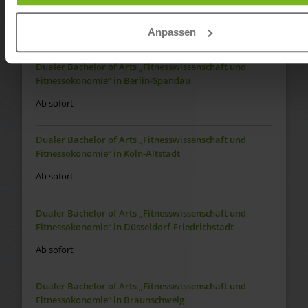
Fitnessökonomie“ in Regensburg
Ab sofort
Anpassen
Dualer Bachelor of Arts „Fitnesswissenschaft und
Fitnessökonomie“ in Berlin-Spandau
Ab sofort
Dualer Bachelor of Arts „Fitnesswissenschaft und
Fitnessökonomie“ in Köln-Altstadt
Ab sofort
Dualer Bachelor of Arts „Fitnesswissenschaft und
Fitnessökonomie“ in Düsseldorf-Friedrichstadt
Ab sofort
Dualer Bachelor of Arts „Fitnesswissenschaft und
Fitnessökonomie“ in Braunschweig