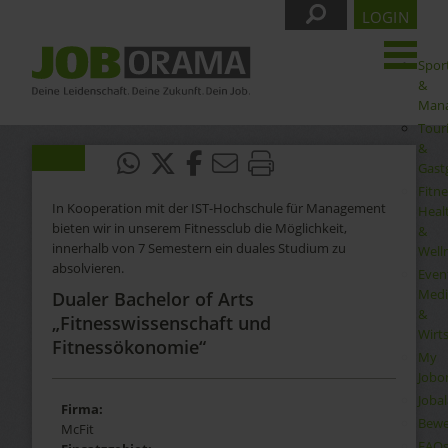
LOGIN
Spor
&
Man
Tour
&
Gast
Fitne
In Kooperation mit der IST-Hochschule für Management
Heal
bieten wir in unserem Fitnessclub die Möglichkeit,
&
innerhalb von 7 Semestern ein duales Studium zu
Well
absolvieren.
Even
Medi
Dualer Bachelor of Arts
&
„Fitnesswissenschaft und
Wirt
Fitnessökonomie“
My
Jobo
Joba
Firma:
Bewe
McFit
FAQ