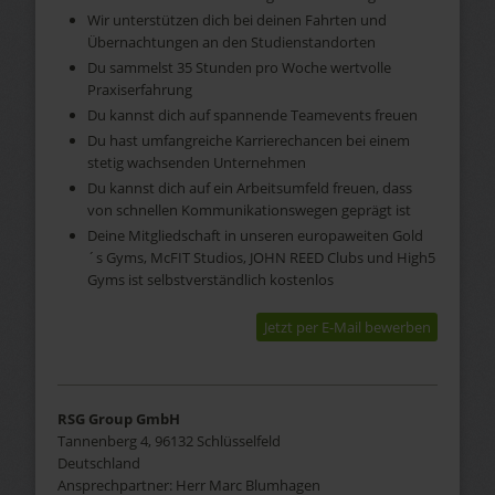
Wir unterstützen dich bei deinen Fahrten und
Übernachtungen an den Studienstandorten
Du sammelst 35 Stunden pro Woche wertvolle
Praxiserfahrung
Du kannst dich auf spannende Teamevents freuen
Du hast umfangreiche Karrierechancen bei einem
stetig wachsenden Unternehmen
Du kannst dich auf ein Arbeitsumfeld freuen, dass
von schnellen Kommunikationswegen geprägt ist
Deine Mitgliedschaft in unseren europaweiten Gold
´s Gyms, McFIT Studios, JOHN REED Clubs und High5
Gyms ist selbstverständlich kostenlos
Jetzt per E-Mail bewerben
RSG Group GmbH
Tannenberg 4, 96132 Schlüsselfeld
Deutschland
Ansprechpartner:
Herr
Marc
Blumhagen