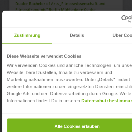
Dualer Bachelor of Arts „Fitnesswissenschaft und
Fitnessökonomie“ Berlin-Mühlenberg Center
Ab sofort
Dualer Bachelor of Arts „Fitnesswissenschaft und
Zustimmung
Details
Über Coo
Fitnessökonomie“ in Neumünster
Ab sofort
Diese Webseite verwendet Cookies
Wir verwenden Cookies und ähnliche Technologien, um unse
Dualer Bachelor of Arts „Fitnesswissenschaft und
Fitnessökonomie“ in Dresden-Seidnitz
Website bereitzustellen, Inhalte zu verbessern und
Marketingmaßnahmen auszuwerten. Unter „Details“ findest
Ab sofort
weitere Informationen zu den eingesetzten Diensten, einschli
Google Ads und der Datenverarbeitung durch Google. Weite
Dualer Bachelor of Arts „Fitnesswissenschaft und
Informationen findest Du in unseren
Datenschutzbestimmu
Fitnessökonomie“ in Koblenz
Ab sofort
Alle Cookies erlauben
Dualer Bachelor of Arts „Fitnesswissenschaft und