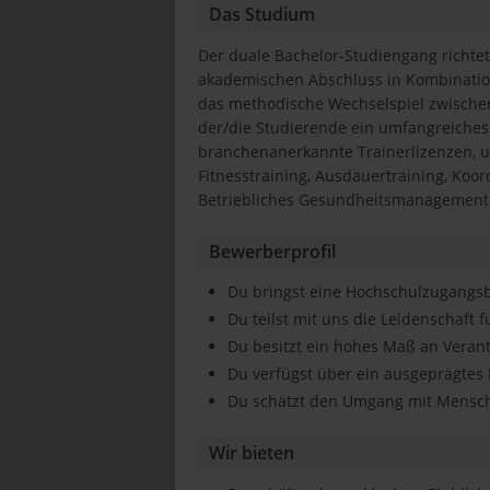
Das Studium
Der duale Bachelor-Studiengang richtet 
akademischen Abschluss in Kombination
das methodische Wechselspiel zwischen
der/die Studierende ein umfangreiche
branchenanerkannte Trainerlizenzen, u.
Fitnesstraining, Ausdauertraining, Koo
Betriebliches Gesundheitsmanagement
Bewerberprofil
Du bringst eine Hochschulzugangs
Du teilst mit uns die Leidenschaft f
Du besitzt ein hohes Maß an Veran
Du verfügst über ein ausgeprägtes 
Du schätzt den Umgang mit Mensc
Wir bieten