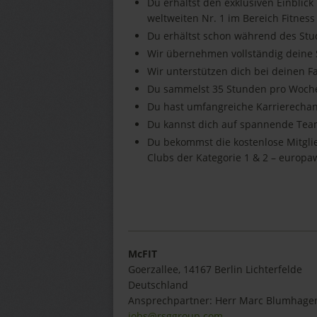
Du erhältst den exklusiven Einblick
weltweiten Nr. 1 im Bereich Fitness
Du erhältst schon während des Stu
Wir übernehmen vollständig deine
Wir unterstützen dich bei deinen 
Du sammelst 35 Stunden pro Woche
Du hast umfangreiche Karrierecha
Du kannst dich auf spannende Tea
Du bekommst die kostenlose Mitgli
Clubs der Kategorie 1 & 2 – europa
McFIT
Goerzallee
,
14167
Berlin Lichterfelde
Deutschland
Ansprechpartner:
Herr
Marc
Blumhage
jobs@rsggroup.com