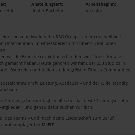
et:
Anstellungsart:
Arbeitsbeginn:
terfelde
dualer Bachelor
Ab sofort
t eine von zehn Marken der RSG Group – einem der weltweit
n Unternehmen im Fitnessbereich mit über 4,5 Millionen
ern.
en wir die Branche revolutioniert, indem wir Fitness für alle
ch gemacht haben. Heute gehören wir mit über 230 Studios in
and, Österreich und Italien zu den größten Fitness-Communities
auszeichnet? Kraft, Leistung, Ausdauer – und der Wille, ständig
uwachsen.
en Studios geben wir täglich alles für das beste Trainingserlebnis
Mitglieder – und genau dafür suchen wir dich.
il des Teams – und mach deine Leidenschaft zum Beruf.
reamteamplayer bei
McFIT
.