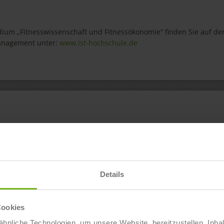
ium „Fitnesswissenschaft und Fitnessökonomie“ finden Sie auf de
Management unter:
www.ist-hochschule.de
schaft und Fitnessökonomie“ in Berlin-
Ab sofort
nschaft und Fitnessökonomie“ in
Ab sofort
Details
nschaft und Fitnessökonomie“ in
Ab sofort
Cookies
hnliche Technologien, um unsere Website bereitzustellen, Inha