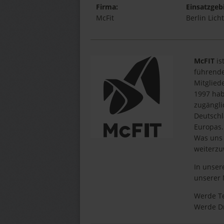
Firma:
Einsatzgebi
McFit
Berlin Lich
McFIT
is
führende
Mitglied
1997 hab
zugängli
Deutschl
Europas.
Was uns 
weiterz
In unser
unserer 
Werde Te
Werde D