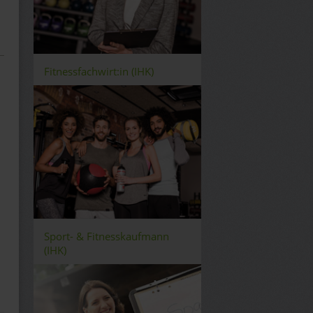
Fitnessfachwirt:in (IHK)
Sport- & Fitnesskaufmann
(IHK)