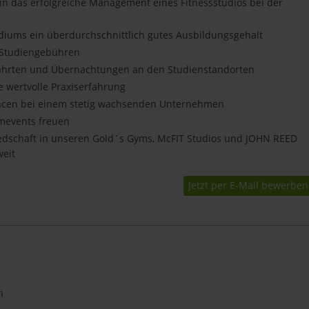
 in das erfolgreiche Management eines Fitnessstudios bei der
diums ein überdurchschnittlich gutes Ausbildungsgehalt
 Studiengebühren
Fahrten und Übernachtungen an den Studienstandorten
 wertvolle Praxiserfahrung
ncen bei einem stetig wachsenden Unternehmen
mevents freuen
edschaft in unseren Gold´s Gyms, McFIT Studios und JOHN REED
weit
Jetzt per E-Mail bewerben
n