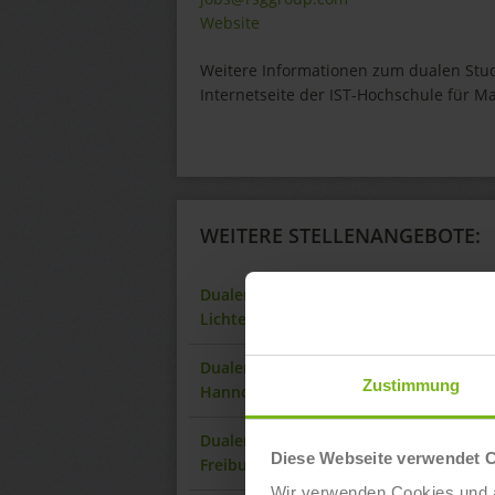
Website
Weitere Informationen zum dualen Stud
Internetseite der IST-Hochschule für 
WEITERE STELLENANGEBOTE:
Dualer Bachelor of Arts „Fitnesswissen
Lichtenberg
Dualer Bachelor of Arts „Fitnesswisse
Zustimmung
Hannover-Hauptgüterbahnhof
Dualer Bachelor of Arts „Fitnesswisse
Diese Webseite verwendet 
Freiburg
Wir verwenden Cookies und ä