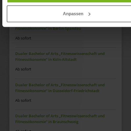
Ab sofort
Anpassen
Dualer Bachelor of Arts „Fitnesswissenschaft und
Fitnessökonomie“ in Berlin-Spandau
Ab sofort
Dualer Bachelor of Arts „Fitnesswissenschaft und
Fitnessökonomie“ in Köln-Altstadt
Ab sofort
Dualer Bachelor of Arts „Fitnesswissenschaft und
Fitnessökonomie“ in Düsseldorf-Friedrichstadt
Ab sofort
Dualer Bachelor of Arts „Fitnesswissenschaft und
Fitnessökonomie“ in Braunschweig