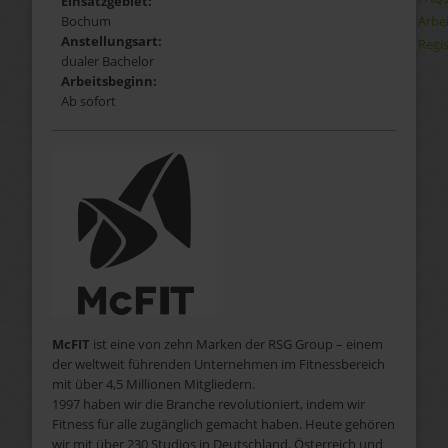
Einsatzgebiet:
Arbe
Bochum
Anstellungsart:
Regis
dualer Bachelor
Arbeitsbeginn:
Ab sofort
McFIT
ist eine von zehn Marken der RSG Group – einem
der weltweit führenden Unternehmen im Fitnessbereich
mit über 4,5 Millionen Mitgliedern.
1997 haben wir die Branche revolutioniert, indem wir
Fitness für alle zugänglich gemacht haben. Heute gehören
wir mit über 230 Studios in Deutschland, Österreich und