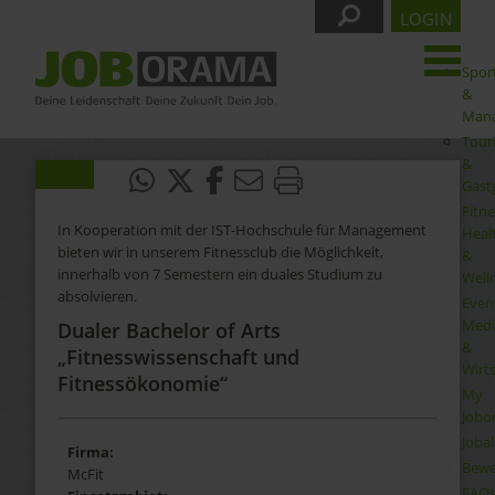
LOGIN
Spor
&
Man
Tour
&
Gast
Fitne
In Kooperation mit der IST-Hochschule für Management
Heal
bieten wir in unserem Fitnessclub die Möglichkeit,
&
innerhalb von 7 Semestern ein duales Studium zu
Well
absolvieren.
Even
Medi
Dualer Bachelor of Arts
&
„Fitnesswissenschaft und
Wirt
Fitnessökonomie“
My
Jobo
Joba
Firma:
Bewe
McFit
FAQ