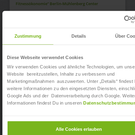
Fitnessökonomie“ Berlin-Mühlenberg Center
Ab sofort
Dualer Bachelor of Arts „Fitnesswissenschaft und
Fitnessökonomie“ in Neumünster
Zustimmung
Details
Über Coo
Ab sofort
Diese Webseite verwendet Cookies
Dualer Bachelor of Arts „Fitnesswissenschaft und
Wir verwenden Cookies und ähnliche Technologien, um unse
Fitnessökonomie“ in Dresden-Seidnitz
Website bereitzustellen, Inhalte zu verbessern und
Ab sofort
Marketingmaßnahmen auszuwerten. Unter „Details“ findest
weitere Informationen zu den eingesetzten Diensten, einschli
Dualer Bachelor of Arts „Fitnesswissenschaft und
Google Ads und der Datenverarbeitung durch Google. Weite
Fitnessökonomie“ in Koblenz
Informationen findest Du in unseren
Datenschutzbestimmu
Ab sofort
Dualer Bachelor of Arts „Fitnesswissenschaft und
Alle Cookies erlauben
Fitnessökonomie“ in Regensburg