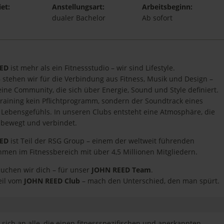
et:
Anstellungsart:
Arbeitsbeginn:
dualer Bachelor
Ab sofort
EED
ist mehr als ein Fitnessstudio – wir sind Lifestyle.
6 stehen wir für die Verbindung aus Fitness, Musik und Design –
eine Community, die sich über Energie, Sound und Style definiert.
 Training kein Pflichtprogramm, sondern der Soundtrack eines
Lebensgefühls. In unseren Clubs entsteht eine Atmosphäre, die
, bewegt und verbindet.
EED
ist Teil der RSG Group – einem der weltweit führenden
men im Fitnessbereich mit über 4,5 Millionen Mitgliedern.
suchen wir dich – für unser
JOHN REED Team
.
eil vom
JOHN REED Club
– mach den Unterschied, den man spürt.
sich an alle, die einen fitnessspezifischen und anerkannten