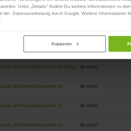
ten. Unter „Details“ findest Du weitere Informationen zu den 
nschaft und Fitnessökonomie“ in Aachen-
Ab sofort
d der Datenverarbeitung durch Google. Weitere Informationen fi
.
nschaft und Fitnessökonomie“ in
Ab sofort
Anpassen
A
schaft und Fitnessökonomie“ in Berlin-
Ab sofort
schaft und Fitnessökonomie“ in Berlin-
Ab sofort
nschaft und Fitnessökonomie“ in
Ab sofort
nschaft und Fitnessökonomie“ in
Ab sofort
nschaft und Fitnessökonomie“ in
Ab sofort