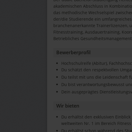
akademischen Abschluss in Kombination
das methodische Wechselspiel zwischen
der/die Studierende ein umfangreiche
branchenanerkannte Trainerlizenzen, u.
Fitnesstraining, Ausdauertraining, Koo
Betriebliches Gesundheitsmanagement
Bewerberprofil
Hochschulreife (Abitur), Fachhochsc
Du schätzt den respektvollen Umg
Du teilst mit uns die Leidenschaft f
Du bist verantwortungsbewusst und
Dein ausgeprägtes Dienstleistungs
Wir bieten
Du erhältst den exklusiven Einblick
weltweiten Nr. 1 im Bereich Fitness
Du erhältst schon während des Stu