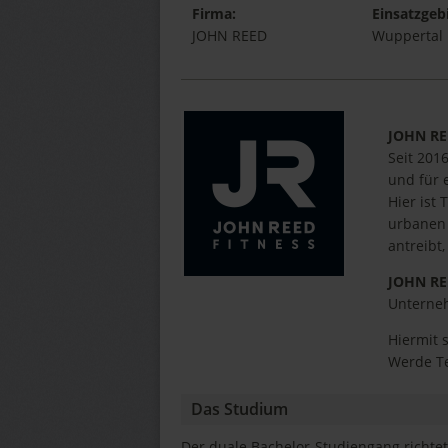
Firma:
Einsatzgebi
JOHN REED
Wuppertal
JOHN R
Seit 201
und für 
Hier ist
urbanen 
antreibt
JOHN R
Unterneh
Hiermit 
Werde T
Das Studium
Der duale Bachelor-Studiengang richtet 