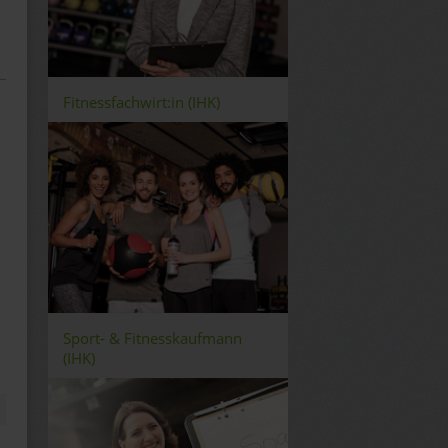
Fitnessfachwirt:in (IHK)
Sport- & Fitnesskaufmann
(IHK)