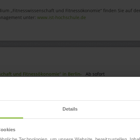
ium „Fitnesswissenschaft und Fitnessökonomie“ finden Sie auf de
Management unter:
www.ist-hochschule.de
schaft und Fitnessökonomie“ in Berlin-
Ab sofort
nschaft und Fitnessökonomie“ in
Ab sofort
Details
nschaft und Fitnessökonomie“ in
Ab sofort
Cookies
nschaft und Fitnessökonomie“ in Mainz
Ab sofort
hnliche Technologien, um unsere Website bereitzustellen, Inha