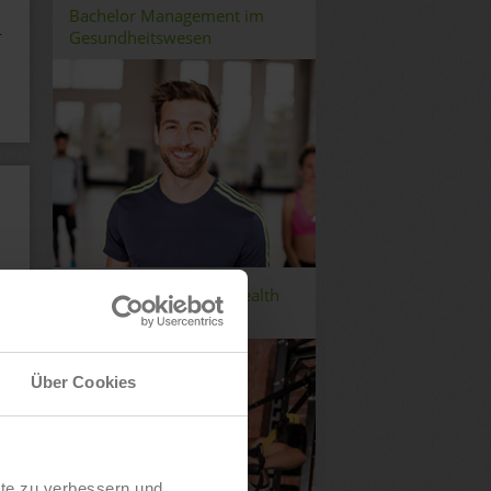
Bachelor Management im
r
Gesundheitswesen
Bachelor Fitness and Health
Management
Über Cookies
lte zu verbessern und