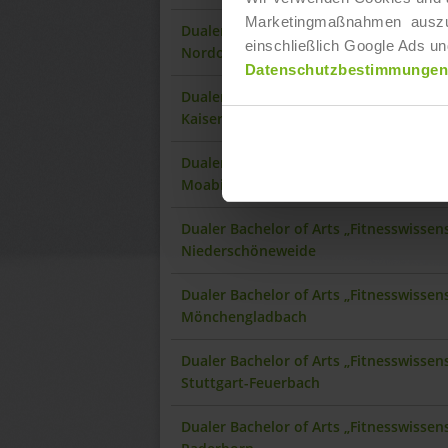
Marketingmaßnahmen auszuwer
Dualer Bachelor of Arts „Fitnesswisse
einschließlich Google Ads un
Nordost
Datenschutzbestimmungen
Dualer Bachelor of Arts „Fitnesswisse
Kaiserslautern
Dualer Bachelor of Arts „Fitnesswissen
Moabit
Dualer Bachelor of Arts „Fitnesswissen
Niederschöneweide
Dualer Bachelor of Arts „Fitnesswisse
Mönchengladbach
Dualer Bachelor of Arts „Fitnesswisse
Stuttgart-Feuerbach
Dualer Bachelor of Arts „Fitnesswisse