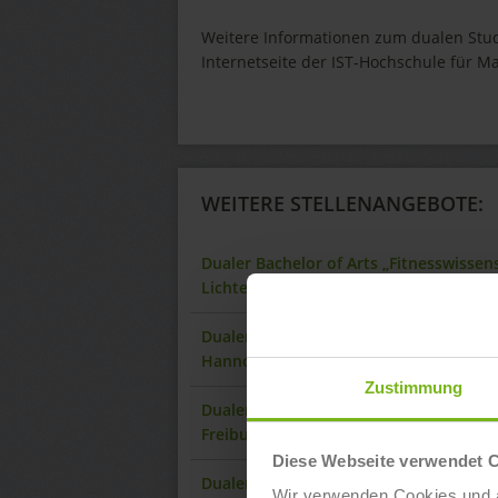
Weitere Informationen zum dualen Stud
Internetseite der IST-Hochschule für 
WEITERE STELLENANGEBOTE:
Dualer Bachelor of Arts „Fitnesswissen
Lichtenberg
Dualer Bachelor of Arts „Fitnesswisse
Hannover-Hauptgüterbahnhof
Zustimmung
Dualer Bachelor of Arts „Fitnesswisse
Freiburg
Diese Webseite verwendet 
Dualer Bachelor of Arts „Fitnesswisse
Wir verwenden Cookies und ä