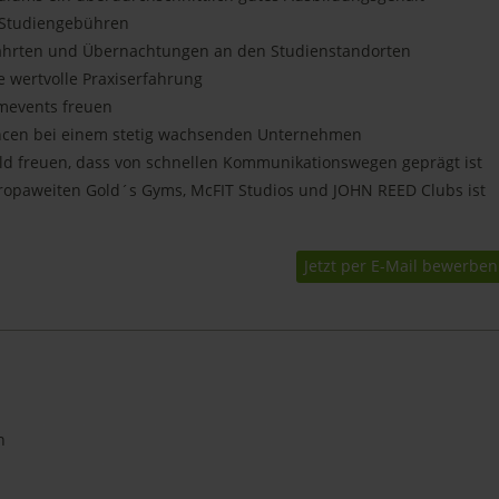
 Studiengebühren
Fahrten und Übernachtungen an den Studienstandorten
 wertvolle Praxiserfahrung
mevents freuen
ncen bei einem stetig wachsenden Unternehmen
eld freuen, dass von schnellen Kommunikationswegen geprägt ist
uropaweiten Gold´s Gyms, McFIT Studios und JOHN REED Clubs ist
Jetzt per E-Mail bewerben
n