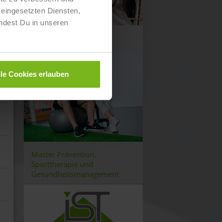
eingesetzten Diensten,
ndest Du in unseren
PersonalTrainer
lle Cookies erlauben
Master Prävention,
Sporttherapie und
Gesundheitsmanagement