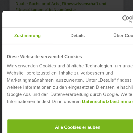
Dualer Bachelor of Arts „Fitnesswissenschaft und
Fitnessökonomie“ in Neumünster
Ab sofort
Dualer Bachelor of Arts „Fitnesswissenschaft und
Zustimmung
Details
Über Coo
Fitnessökonomie“ in Dresden-Seidnitz
Ab sofort
Diese Webseite verwendet Cookies
Wir verwenden Cookies und ähnliche Technologien, um unse
Dualer Bachelor of Arts „Fitnesswissenschaft und
Fitnessökonomie“ in Koblenz
Website bereitzustellen, Inhalte zu verbessern und
Marketingmaßnahmen auszuwerten. Unter „Details“ findest
Ab sofort
weitere Informationen zu den eingesetzten Diensten, einschli
Google Ads und der Datenverarbeitung durch Google. Weite
Dualer Bachelor of Arts „Fitnesswissenschaft und
Informationen findest Du in unseren
Datenschutzbestimmu
Fitnessökonomie“ in Regensburg
Ab sofort
Alle Cookies erlauben
Dualer Bachelor of Arts „Fitnesswissenschaft und