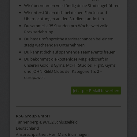
Wir übernehmen vollständig deine Studiengebühren
Wir unterstützen dich bei deinen Fahrten und
Übernachtungen an den Studienstandorten
Du sammelst 35 Stunden pro Woche wertvolle
Praxiserfahrung
Du hast umfangreiche Karrierechancen bei einem
stetig wachsenden Unternehmen
Du kannst dich auf spannende Teamevents freuen
Du bekommst die kostenlose Mitgliedschaft in
unseren Gold´s Gyms, McFIT Studios, High5 Gyms
und JOHN REED Clubs der Kategorie 1 & 2 –
europaweit
Jetzt per E-Mail bewerben
RSG Group GmbH
Tannenberg 4, 96132 Schlüsselfeld
Deutschland
Ansprechpartner:
Herr
Marc
Blumhagen