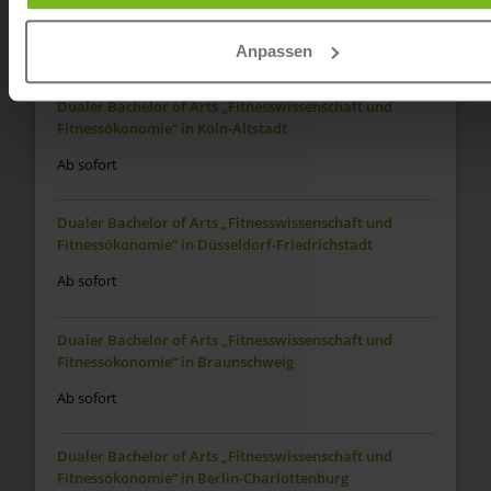
Fitnessökonomie“ in Berlin-Spandau
Ab sofort
Anpassen
Dualer Bachelor of Arts „Fitnesswissenschaft und
Fitnessökonomie“ in Köln-Altstadt
Ab sofort
Dualer Bachelor of Arts „Fitnesswissenschaft und
Fitnessökonomie“ in Düsseldorf-Friedrichstadt
Ab sofort
Dualer Bachelor of Arts „Fitnesswissenschaft und
Fitnessökonomie“ in Braunschweig
Ab sofort
Dualer Bachelor of Arts „Fitnesswissenschaft und
Fitnessökonomie“ in Berlin-Charlottenburg