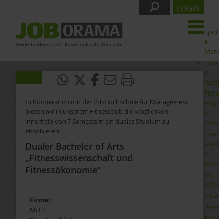
LOGIN
Spor
&
Man
Tour
&
Gast
Fitne
In Kooperation mit der IST-Hochschule für Management
Heal
bieten wir in unserem Fitnessclub die Möglichkeit,
&
innerhalb von 7 Semestern ein duales Studium zu
Well
absolvieren.
Even
Medi
Dualer Bachelor of Arts
&
„Fitnesswissenschaft und
Wirt
Fitnessökonomie“
My
Jobo
Joba
Firma:
Bewe
McFit
FAQ