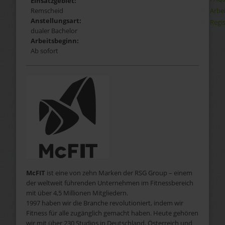
Einsatzgebiet:
Arbe
Remscheid
Anstellungsart:
Regis
dualer Bachelor
Arbeitsbeginn:
Ab sofort
McFIT
ist eine von zehn Marken der RSG Group – einem
der weltweit führenden Unternehmen im Fitnessbereich
mit über 4,5 Millionen Mitgliedern.
1997 haben wir die Branche revolutioniert, indem wir
Fitness für alle zugänglich gemacht haben. Heute gehören
wir mit über 230 Studios in Deutschland, Österreich und