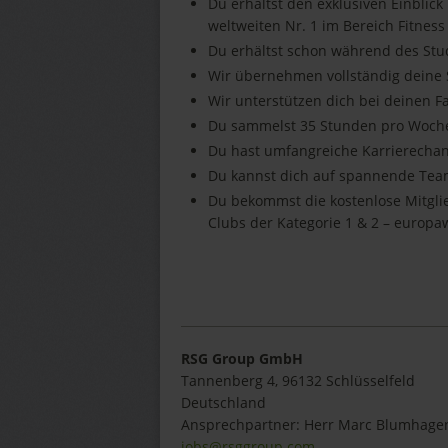
Du erhältst den exklusiven Einblick
weltweiten Nr. 1 im Bereich Fitness
Du erhältst schon während des Stu
Wir übernehmen vollständig deine
Wir unterstützen dich bei deinen 
Du sammelst 35 Stunden pro Woche
Du hast umfangreiche Karrierecha
Du kannst dich auf spannende Tea
Du bekommst die kostenlose Mitgli
Clubs der Kategorie 1 & 2 – europa
RSG Group GmbH
Tannenberg 4, 96132 Schlüsselfeld
Deutschland
Ansprechpartner:
Herr
Marc
Blumhage
jobs@rsggroup.com