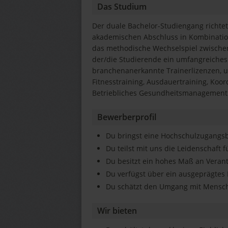
Das Studium
Der duale Bachelor-Studiengang richtet 
akademischen Abschluss in Kombination
das methodische Wechselspiel zwischen
der/die Studierende ein umfangreiche
branchenanerkannte Trainerlizenzen, u.
Fitnesstraining, Ausdauertraining, Koo
Betriebliches Gesundheitsmanagement
Bewerberprofil
Du bringst eine Hochschulzugangs
Du teilst mit uns die Leidenschaft f
Du besitzt ein hohes Maß an Veran
Du verfügst über ein ausgeprägtes 
Du schätzt den Umgang mit Mensc
Wir bieten