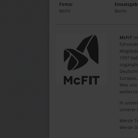
Firma:
Einsatzgebi
McFit
Berlin
McFIT
is
führende
Mitglied
1997 hab
zugängli
Deutschl
Europas.
Was uns 
weiterz
In unser
unserer 
Werde Te
Werde D