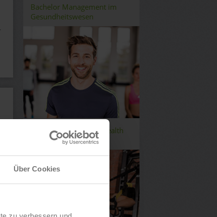
Bachelor Management im
Gesundheitswesen
r
Bachelor Fitness and Health
Management
Über Cookies
lte zu verbessern und