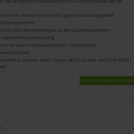
 in das erfolgreiche Management eines Fitnessstudios bei der
diums ein überdurchschnittlich gutes Ausbildungsgehalt
 Studiengebühren
Fahrten und Übernachtungen an den Studienstandorten
 wertvolle Praxiserfahrung
ncen bei einem stetig wachsenden Unternehmen
mevents freuen
edschaft in unseren Gold´s Gyms, McFIT Studios und JOHN REED
weit
Jetzt per E-Mail bewerben
n