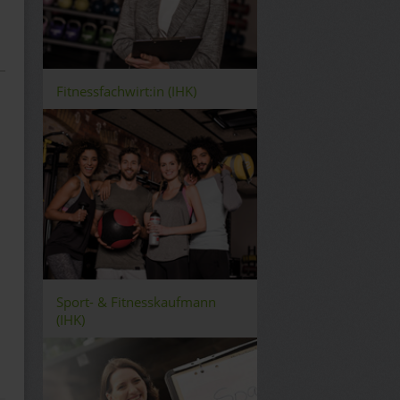
Fitnessfachwirt:in (IHK)
Sport- & Fitnesskaufmann
(IHK)