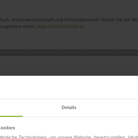
ium „Fitnesswissenschaft und Fitnessökonomie“ finden Sie auf de
Management unter:
www.ist-hochschule.de
schaft und Fitnessökonomie“ in Berlin-
Ab sofort
nschaft und Fitnessökonomie“ in
Ab sofort
Details
nschaft und Fitnessökonomie“ in
Ab sofort
Cookies
hnliche Technologien, um unsere Website bereitzustellen, Inha