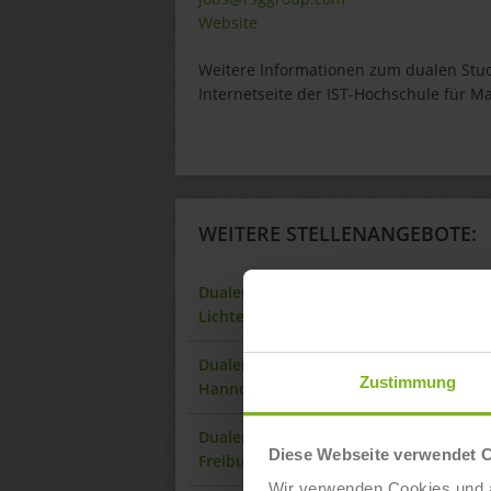
Website
Weitere Informationen zum dualen Stud
Internetseite der IST-Hochschule für 
WEITERE STELLENANGEBOTE:
Dualer Bachelor of Arts „Fitnesswissen
Lichtenberg
Dualer Bachelor of Arts „Fitnesswisse
Zustimmung
Hannover-Hauptgüterbahnhof
Dualer Bachelor of Arts „Fitnesswisse
Diese Webseite verwendet 
Freiburg
Wir verwenden Cookies und ä