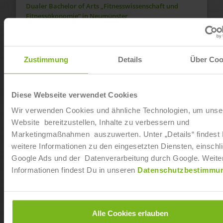
Dualer Bachelor of Arts „Fitnesswissenschaft und
Fitnessökonomie“ in Neumünster
Ab sofort
Dualer Bachelor of Arts „Fitnesswissenschaft und
Zustimmung
Details
Über Coo
Fitnessökonomie“ in Dresden-Seidnitz
Ab sofort
Diese Webseite verwendet Cookies
Wir verwenden Cookies und ähnliche Technologien, um unse
Dualer Bachelor of Arts „Fitnesswissenschaft und
Fitnessökonomie“ in Koblenz
Website bereitzustellen, Inhalte zu verbessern und
Marketingmaßnahmen auszuwerten. Unter „Details“ findest
Ab sofort
weitere Informationen zu den eingesetzten Diensten, einschli
Google Ads und der Datenverarbeitung durch Google. Weite
Dualer Bachelor of Arts „Fitnesswissenschaft und
Informationen findest Du in unseren
Datenschutzbestimmu
Fitnessökonomie“ in Regensburg
Ab sofort
Alle Cookies erlauben
Dualer Bachelor of Arts „Fitnesswissenschaft und