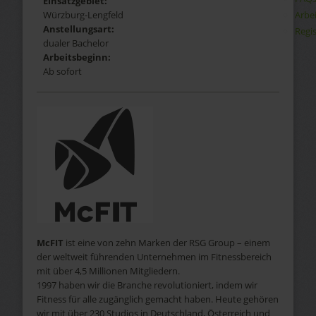
Einsatzgebiet:
Arbe
Würzburg-Lengfeld
Anstellungsart:
Regis
dualer Bachelor
Arbeitsbeginn:
Ab sofort
McFIT
ist eine von zehn Marken der RSG Group – einem
der weltweit führenden Unternehmen im Fitnessbereich
mit über 4,5 Millionen Mitgliedern.
1997 haben wir die Branche revolutioniert, indem wir
Fitness für alle zugänglich gemacht haben. Heute gehören
wir mit über 230 Studios in Deutschland, Österreich und