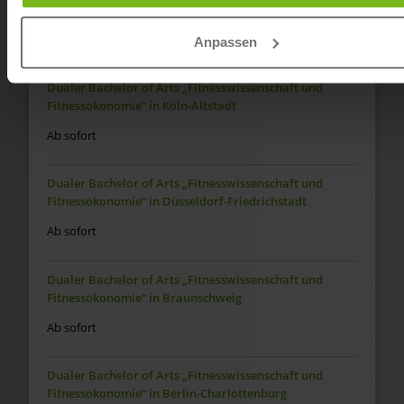
Fitnessökonomie“ in Berlin-Spandau
Ab sofort
Anpassen
Dualer Bachelor of Arts „Fitnesswissenschaft und
Fitnessökonomie“ in Köln-Altstadt
Ab sofort
Dualer Bachelor of Arts „Fitnesswissenschaft und
Fitnessökonomie“ in Düsseldorf-Friedrichstadt
Ab sofort
Dualer Bachelor of Arts „Fitnesswissenschaft und
Fitnessökonomie“ in Braunschweig
Ab sofort
Dualer Bachelor of Arts „Fitnesswissenschaft und
Fitnessökonomie“ in Berlin-Charlottenburg