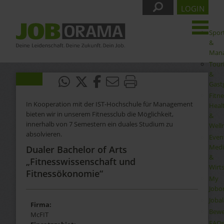
LOGIN
Spor
&
Man
Tour
&
Gast
Fitne
In Kooperation mit der IST-Hochschule für Management
Heal
bieten wir in unserem Fitnessclub die Möglichkeit,
&
innerhalb von 7 Semestern ein duales Studium zu
Well
absolvieren.
Even
Medi
Dualer Bachelor of Arts
&
„Fitnesswissenschaft und
Wirt
Fitnessökonomie“
My
Jobo
Joba
Firma:
Bewe
McFIT
FAQ